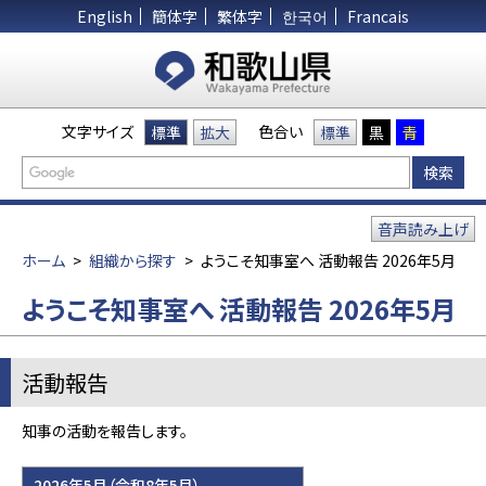
English
簡体字
繁体字
한국어
Francais
文字サイズ
色合い
標準
拡大
標準
黒
青
音声読み上げ
ホーム
>
組織から探す
>
ようこそ知事室へ 活動報告 2026年5月
ようこそ知事室へ 活動報告 2026年5月
活動報告
知事の活動を報告します。
2026年5月（令和8年5月）