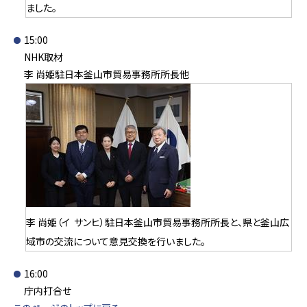
ました。
15:00
NHK取材
李 尚姫駐日本釜山市貿易事務所所長他
李 尚姫（イ サンヒ）駐日本釜山市貿易事務所所長と、県と釜山広
域市の交流について意見交換を行いました。
16:00
庁内打合せ