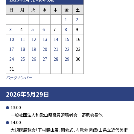
日
月
火
水
木
金
土
1
2
3
4
5
6
7
8
9
10
11
12
13
14
15
16
17
18
19
20
21
22
23
24
25
26
27
28
29
30
31
バックナンバー
2026年5月29日
13:00
一般社団法人和歌山県職員退職者会 野尻会長他
14:00
大規模展覧会「下村観山展」開会式、内覧会（和歌山県立近代美術