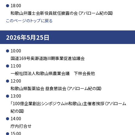
18:00
和歌山弁護士会新役員就任披露の会（アバローム紀の国）
このページのトップに戻る
2026年5月25日
10:00
国道169号奥瀞道路III期事業促進協議会
11:00
一般社団法人和歌山県農業会議 下林会長他
12:00
和歌山県製薬協会 昼食懇談会（アバローム紀の国）
13:00
「100億企業創出シンポジウムin和歌山」主催者挨拶（アバローム
紀の国）
14:00
庁内打合せ
15:00