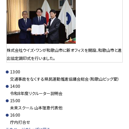
株式会社ウイズ・ワンが和歌山市に新オフィスを開設、和歌山市と進
出協定調印式を行いました。
13:00
交通事故をなくする県民運動推進協議会総会（和歌山ビッグ愛）
14:00
令和8年度リクルーター説明会
15:00
未来スクール 山本理恵代表他
16:00
庁内打合せ