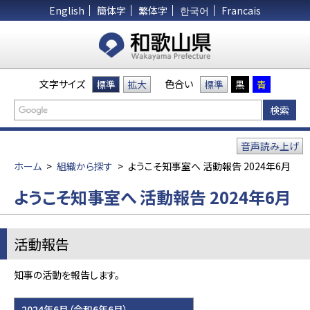
English
簡体字
繁体字
한국어
Francais
文字サイズ
色合い
標準
拡大
標準
黒
青
音声読み上げ
ホーム
>
組織から探す
>
ようこそ知事室へ 活動報告 2024年6月
ようこそ知事室へ 活動報告 2024年6月
活動報告
知事の活動を報告します。
2024年6月（令和6年6月）