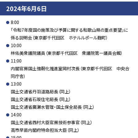
2024年6月6日
8:00
「令和7年度国の施策及び予算に関する和歌山県の重点要望」に
係る説明会（東京都千代田区 ホテルルポール麹町）
10:00
林佑美衆議院議員（東京都千代田区 衆議院第一議員会館）
11:00
内閣官房国土強靭化推進室岡村次長（東京都千代田区 中央合
同庁舎）
13:00
国土交通省丹羽道路局長（同上）
国土交通省石坂住宅局長（同上）
国土交通省廣瀬水管理・国土保全局長（同上）
14:00
国土交通省西村大臣官房技術参事官（同上）
高市早苗内閣府特命担当大臣（同上）
15:00