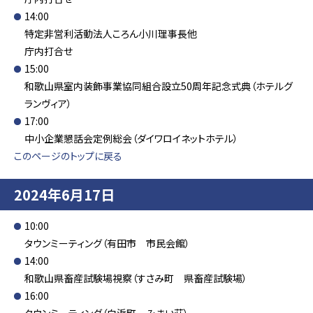
14:00
特定非営利活動法人ころん小川理事長他
庁内打合せ
15:00
和歌山県室内装飾事業協同組合設立50周年記念式典（ホテルグ
ランヴィア）
17:00
中小企業懇話会定例総会（ダイワロイネットホテル）
このページのトップに戻る
2024年6月17日
10:00
タウンミーティング（有田市 市民会館）
14:00
和歌山県畜産試験場視察（すさみ町 県畜産試験場）
16:00