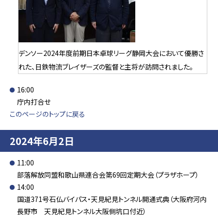
デンソー2024年度前期日本卓球リーグ静岡大会において優勝さ
れた、日鉄物流ブレイザーズの監督と主将が訪問されました。
16:00
庁内打合せ
このページのトップに戻る
2024年6月2日
11:00
部落解放同盟和歌山県連合会第69回定期大会（プラザホープ）
14:00
国道371号石仏バイパス・天見紀見トンネル開通式典（大阪府河内
長野市 天見紀見トンネル大阪側坑口付近）