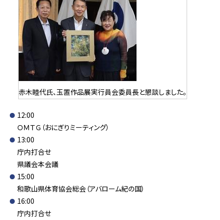
赤木睦代氏、玉置作品展実行員会委員長と懇談しました。
12:00
ＯＭＴＧ（おにぎりミーティング）
13:00
庁内打合せ
県議会本会議
15:00
和歌山県体育協会総会（アバローム紀の国）
16:00
庁内打合せ