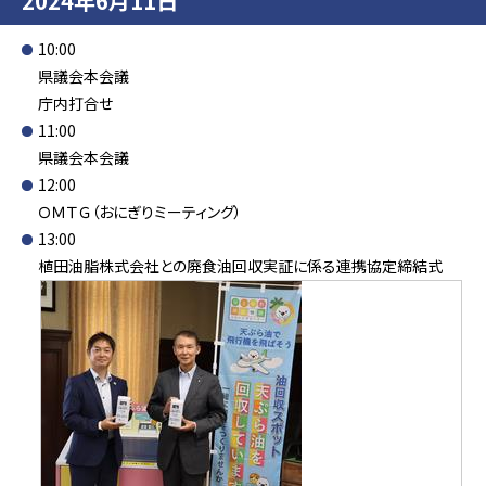
2024年6月11日
10:00
県議会本会議
庁内打合せ
11:00
県議会本会議
12:00
ＯＭＴＧ（おにぎりミーティング）
13:00
植田油脂株式会社との廃食油回収実証に係る連携協定締結式