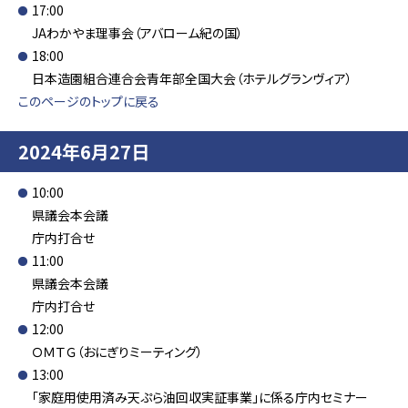
17:00
JAわかやま理事会（アバローム紀の国）
18:00
日本造園組合連合会青年部全国大会（ホテルグランヴィア）
このページのトップに戻る
2024年6月27日
10:00
県議会本会議
庁内打合せ
11:00
県議会本会議
庁内打合せ
12:00
ＯＭＴＧ（おにぎりミーティング）
13:00
「家庭用使用済み天ぷら油回収実証事業」に係る庁内セミナー