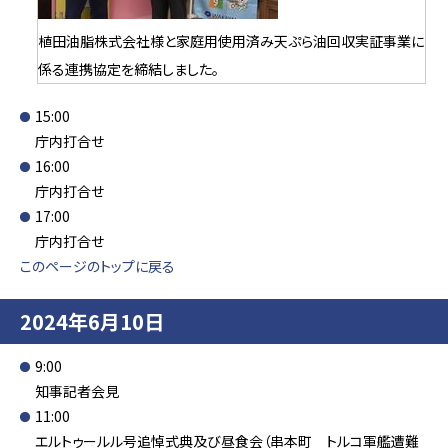
植田油脂株式会社様と家庭用使用済み天ぷら油回収実証事業に
係る連携協定を締結しました。
15:00
庁内打合せ
16:00
庁内打合せ
17:00
庁内打合せ
このページのトップに戻る
2024年6月10日
9:00
知事記者会見
11:00
エルトゥールル号追悼式典及び昼食会（串本町 トルコ軍艦遭難