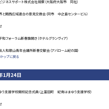
ビジネスサポート株式会社視察（大阪府大阪市 同社）
界と関西広域連合の意見交換会（同市 中之島センタービル）
せ
平和フォーラム新春旗開き（ホテルグランヴィア）
法人和歌山青年会議所新春交歓会（アバローム紀の国）
のトップに戻る
4年1月24日
ゆう支援学校開校記念式典（上富田町 紀南はまゆう支援学校）
せ