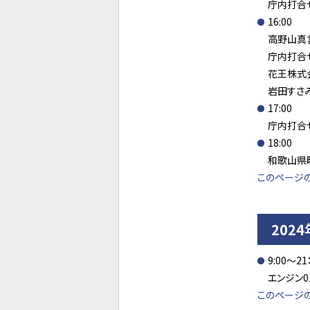
庁内打合
16:00
高野山真
庁内打合
花王株式
岩田すさ
17:00
庁内打合
18:00
和歌山県
このページ
202
9:00～21
エンジン0
このページ