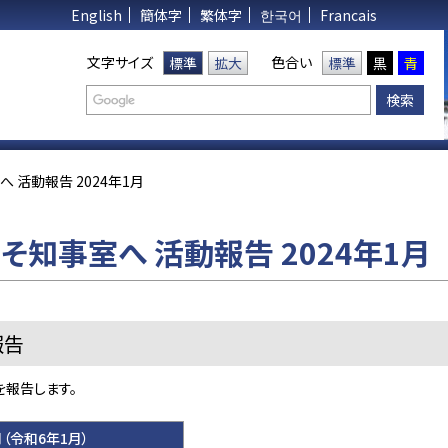
English
簡体字
繁体字
한국어
Francais
文字サイズ
色合い
標準
拡大
標準
黒
青
 活動報告 2024年1月
そ知事室へ 活動報告 2024年1月
報告
を報告します。
月（令和6年1月）