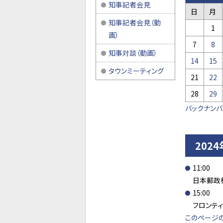
知事記者会見
日
月
知事記者会見（動
1
画）
7
8
知事対談（動画）
14
15
タウンミーティング
21
22
28
29
バックナン
202
11:00
日本郵政
15:00
フロンテ
このページ