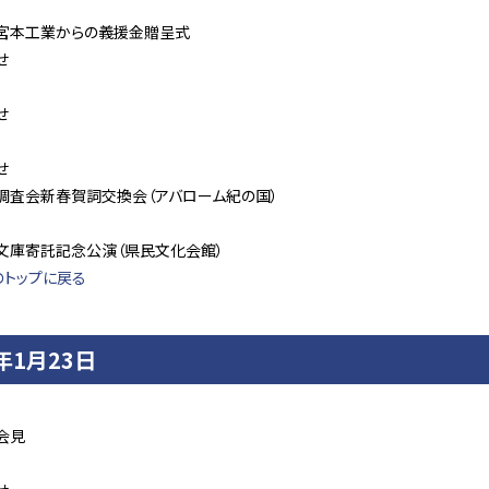
宮本工業からの義援金贈呈式
せ
せ
せ
調査会新春賀詞交換会（アバローム紀の国）
文庫寄託記念公演（県民文化会館）
のトップに戻る
4年1月23日
会見