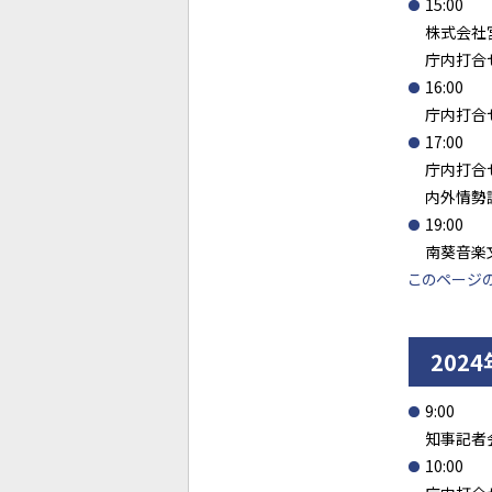
15:00
株式会社
庁内打合
16:00
庁内打合
17:00
庁内打合
内外情勢
19:00
南葵音楽
このページ
202
9:00
知事記者
10:00