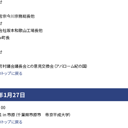
せ
言宗今川宗務総長他
せ
会社坂本和歌山工場長他
み町長
せ
町村議会議長会との意見交換会（アバローム紀の国）
のトップに戻る
4年1月27日
：00
1 in 市原（千葉県市原市 帝京平成大学）
のトップに戻る