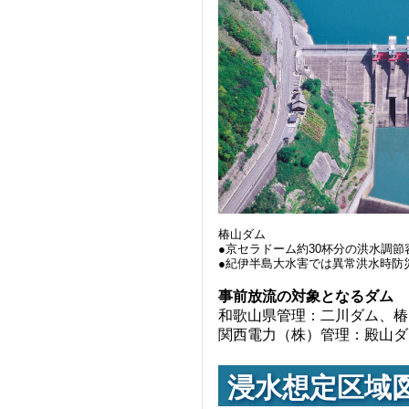
椿山ダム
●京セラドーム約30杯分の洪水調
●紀伊半島大水害では異常洪水時防
事前放流の対象となるダム
和歌山県管理：二川ダム、椿
関西電力（株）管理：殿山ダ
浸水想定区域