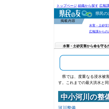
トップページ
組織から探す
広報
県民の
掲載内容
水害・土砂災
広報課からの
水害・土砂災害から命を守る
県では、度重なる浸水被害
す。これまでの最大洪水と同
中小河川の整
河川整備