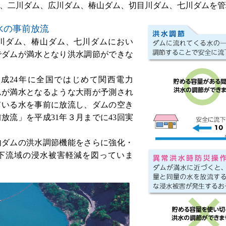
、二川ダム、広川ダム、椿山ダム、切目川ダム、七川ダムを管
水の事前放流
川ダム、椿山ダム、七川ダムにおい
でダムが満水となり洪水調節ができな
成24年に全国ではじめて関西電力
ムが満水となるような大雨が予測され
ている水を事前に放流し、ダムの空き
放流」を平成31年３月までに43回実
ダムの洪水調節機能をさらに強化・
下流域の浸水被害軽減を図っていま