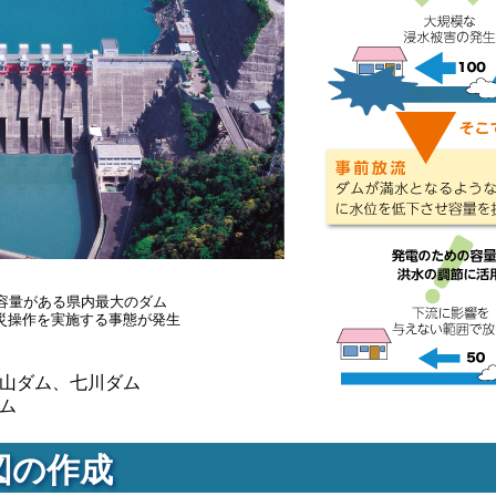
節容量がある県内最大のダム
災操作を実施する事態が発生
山ダム、七川ダム
ム
図の作成