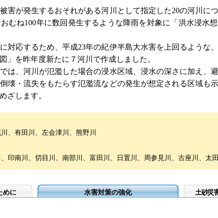
害が発生するおそれがある河川として指定した20の河川に
おむね100年に数回発生するような降雨を対象に「洪水浸水
対応するため、平成23年の紀伊半島大水害を上回るような
図」を昨年度新たに７河川で作成しました。
は、河川が氾濫した場合の浸水区域、浸水の深さに加え、避
倒壊・流失をもたらす氾濫流などの発生が想定される区域も示
めざします。
茂川、有田川、左会津川、熊野川
川、印南川、切目川、南部川、富田川、日置川、周参見川、古座川、太
ために
水害対策の強化
土砂災