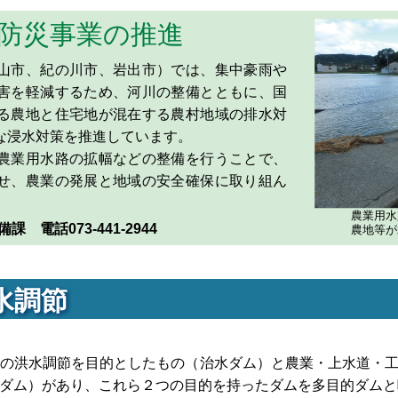
防災事業の推進
山市、紀の川市、岩出市）では、集中豪雨や
害を軽減するため、河川の整備とともに、国
る農地と住宅地が混在する農村地域の排水対
な浸水対策を推進しています。
農業用水路の拡幅などの整備を行うことで、
せ、農業の発展と地域の安全確保に取り組ん
農業用水
 電話073-441-2944
農地等が
水調節
の洪水調節を目的としたもの（治水ダム）と農業・上水道・工
ダム）があり、これら２つの目的を持ったダムを多目的ダムと