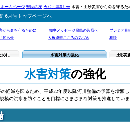
課ホームページ
県民の友
令和元年6月号
水害・土砂災害から命を守るた
友 6月号トップページへ
害から命を守るために
知事メッセージ県民の皆様へ
プレミア和
お知らせ
人権連載こころの気づき
相談
ために
水害対策の強化
土砂災
水害対策
の強化
の軽減を図るため、平成22年度以降河川整備の予算を増額し
規模の洪水を防ぐことを目標にさまざまな対策を推進していま
備