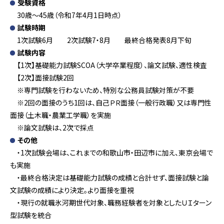
受験資格
30歳～45歳（令和7年4月1日時点）
試験時期
1次試験6月 2次試験7・8月 最終合格発表8月下旬
試験内容
【1次】基礎能力試験SCOA（大学卒業程度）、論文試験、適性検査
【2次】面接試験2回
※専門試験を行わないため、
特別な公務員試験対策が不要
※2回の面接のうち1回は、自己ＰＲ面接（一般行政職）又は専門性
面接（土木職・農業工学職）を実施
※論文試験は、2次で採点
その他
・1次試験会場は、これまでの和歌山市・田辺市に加え、
東京会場で
も実施
・最終合格決定は基礎能力試験の成績と合計せず、
面接試験と論
文試験の成績により決定。より面接を重視
・
現行の就職氷河期世代対象、職務経験者を対象としたＵＩターン
型試験を統合