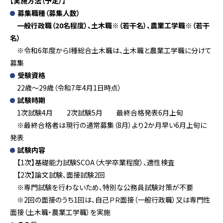
【実施方法（予定）】
募集職種（募集人数）
一般行政職（20名程度）、土木職※（若干名）、農業工学職※（若干
名）
※令和6年度からI種総合土木職は、土木職と農業工学職に分けて
募集
受験資格
22歳～29歳（令和7年4月1日時点）
試験時期
1次試験4月 2次試験5月 最終合格発表6月上旬
※最終合格者は
現行の通常募集（8月）より2か月早い6月上旬に
発表
試験内容
【1次】基礎能力試験SCOA（大学卒業程度）、適性検査
【2次】論文試験、面接試験2回
※専門試験を行わないため、
特別な公務員試験対策が不要
※2回の面接のうち1回は、自己ＰＲ面接（一般行政職）又は専門性
面接（土木職・農業工学職）を実施