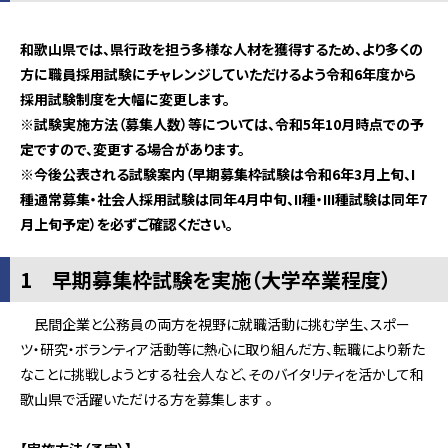
和歌山県では、県行政を担う多様な人材を獲得するため、より多くの
方に職員採用試験にチャレンジしていただけるよう令和6年度から
採用試験制度を大幅に変更します。
※試験実施方法（募集人数）等については、令和5年10月時点での予
定ですので、変更する場合があります。
※今後公表される試験案内（早期募集枠試験は令和6年3月上旬、I
種通常募集・社会人採用試験は同年4月中旬、II種・III種試験は同年7
月上旬予定）を必ずご確認ください。
1 早期募集枠試験を実施（大学卒業程度）
民間企業と公務員の両方を視野に就職活動に挑む学生、スポー
ツ・研究・ボランティア活動等に熱心に取り組んだ方、転職により新た
なことに挑戦しようとする社会人など、そのバイタリティを活かして和
歌山県で活躍いただける方を募集します 。