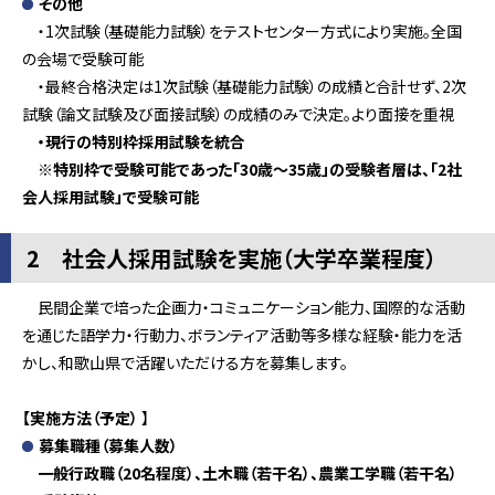
その他
・1次試験（基礎能力試験）をテストセンター方式により実施。
全国
の会場で受験可能
・最終合格決定は1次試験（基礎能力試験）の成績と合計せず、
2次
試験（論文試験及び面接試験）の成績のみで決定。より面接を重視
・現行の特別枠採用試験を統合
※特別枠で受験可能であった「30歳～35歳」の受験者層は、「2社
会人採用試験」で受験可能
2 社会人採用試験を実施（大学卒業程度）
民間企業で培った企画力・コミュニケーション能力、国際的な活動
を通じた語学力・行動力、ボランティア活動等多様な経験・能力を活
かし、和歌山県で活躍いただける方を募集します。
【実施方法（予定）
】
募集職種（募集人数）
一般行政職（20名程度）、土木職（若干名）、農業工学職（若干名）