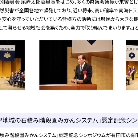
別委員会 尾﨑太郎委員長をはじめ、多くの県議会議員が来賓とし
然災害が全国各地で頻発しており、近い将来、高い確率で南海トラ
全・安心を守っていただいている皆様方の活動には県民から大きな期
して暮らせる地域社会を築くため、全力で取り組んでまいります。」
津地域の石積み階段園みかんシステム」認定記念シンポ
積み階段園みかんシステム」認定記念シンポジウムが有田市の有田