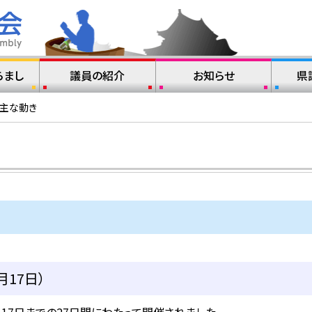
らまし
議員の紹介
お知らせ
県
の主な動き
月17日）