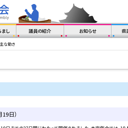
らまし
議員の紹介
お知らせ
県
の主な動き
19日）