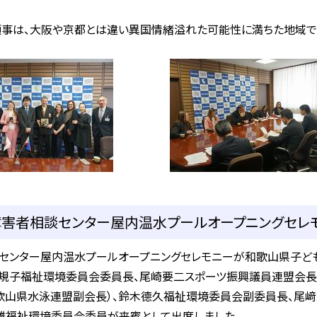
事は、大阪や京都とは違い異国情緒溢れた可能性に満ちた地域で
害者相談センター屋内温水プールオープニングセレモニ
センター屋内温水プールオープニングセレモニーが和歌山県子ども
村規子福祉環境委員会委員長、尾崎要二スポーツ振興議員連盟会長
歌山県水泳連盟副会長）、鈴木德久福祉環境委員会副委員長、尾
雄福祉環境委員会委員が来賓として出席しました。