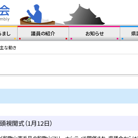
らまし
議員の紹介
お知らせ
県
の主な動き
頭視閲式（1月12日）