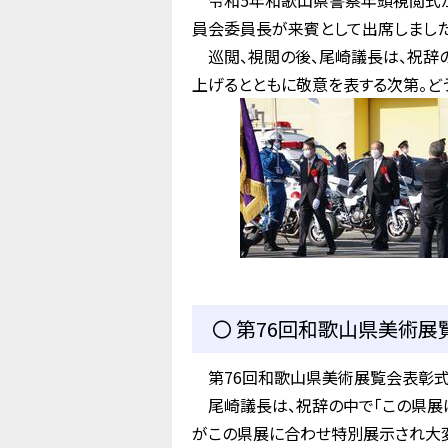
令和5年和歌山県警察年頭視閲式が
員会委員長が来賓として出席しました
巡閲、視閲の後、尾崎議長は、祝辞
上げるとともに敬意を表する次第。どう
〇 第76回和歌山県美術展覧
第76回和歌山県美術展覧会表彰式
尾崎議長は、祝辞の中で「この県展
がこの県展に合わせ特別展示され大変