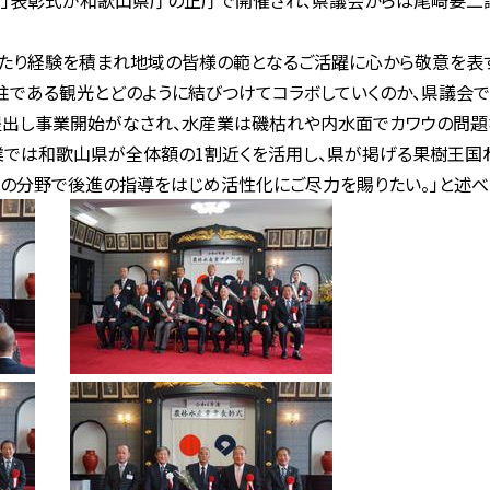
」表彰式が和歌山県庁の正庁で開催され、県議会からは尾崎要二
たり経験を積まれ地域の皆様の範となるご活躍に心から敬意を表
柱である観光とどのように結びつけてコラボしていくのか、県議会で
提出し事業開始がなされ、水産業は磯枯れや内水面でカワウの問題
業では和歌山県が全体額の1割近くを活用し、県が掲げる果樹王国
の分野で後進の指導をはじめ活性化にご尽力を賜りたい。」と述べ