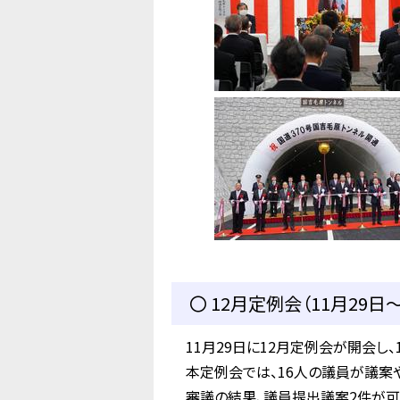
〇 12月定例会（11月29日～
11月29日に12月定例会が開会し、
本定例会では、16人の議員が議案や
審議の結果、議員提出議案2件が可決