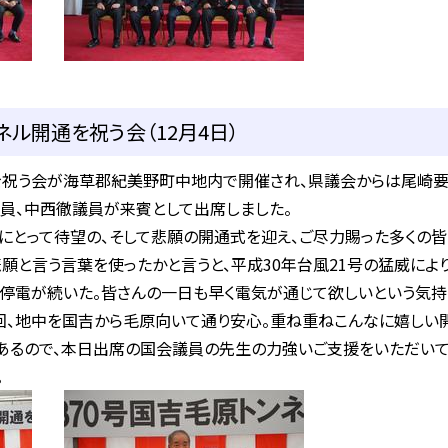
ネル開通を祝う会（12月4日）
を祝う会が海草郡紀美野町中地内で開催され、県議会からは尾崎
員、中西徹議員が来賓として出席しました。
とって待望の、そして悲願の開通式を迎え、ご尽力賜った多くの
悲願と言う言葉を使ったかと言うと、平成30年台風21号の猛威によ
停電が続いた。皆さんの一日も早く電気が通じて欲しいという気
回、地中を国吉から毛原向いて通り安心。重ね重ねこんなに嬉しい
あるので、本日出席の国会議員の先生の力強いご支援をいただいて
。