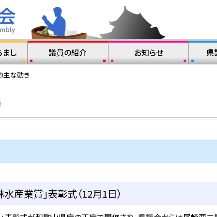
らまし
議員の紹介
お知らせ
県
の主な動き
き
水産業賞」表彰式（12月1日）