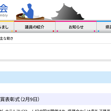
らまし
議員の紹介
お知らせ
県
の主な動き
ツ賞表彰式（2月9日）