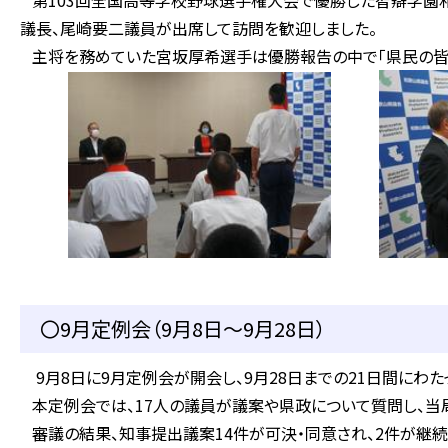
第103回全国高等学校野球選手権大会で優勝した智辯学園
議長、尾崎要二議員が出席して訪問を歓迎しました。
主将を務めていた宮坂厚希選手は優勝報告の中で「県民の皆さ
〇9月定例会（9月8日～9月28日）
9月8日に9月定例会が開会し、9月28日までの21日間にわた
本定例会では、17人の議員が議案や県政について質問し、当
審議の結果、知事提出議案14件が可決・同意され、2件が継続