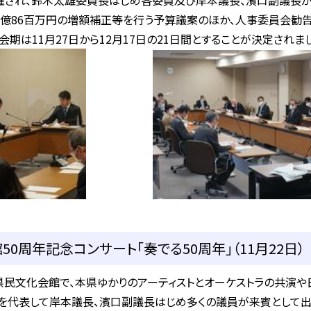
催され、鈴木太雄委員長はじめ各委員及び岸本議長、濱口副議長が
3億86百万円の増額補正等を行う予算議案のほか、人事委員会
期は11月27日から12月17日の21日間とすることが決定されま
0周年記念コンサート「奏でる50周年」（11月22日）
民文化会館で、本県ゆかりのアーティストとオーケストラの共演や
を代表して岸本議長、濱口副議長はじめ多くの議員が来賓として出