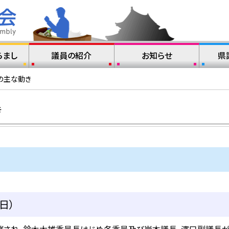
らまし
議員の紹介
お知らせ
県
の主な動き
き
日）