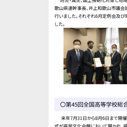
防災・減災、国土強靭化対策と地域
歌山県連幹事長、井上和歌山市議会
行いました。それぞれ6月定例会及び
した。
〇第45回全国高等学校総合
来年7月31日から8月6日まで開催
式が県民文化会館において開かれ、県