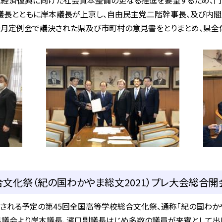
経済復興に向けた社会資本整備の更なる推進を要望するため、門
議長とともに岸本議長が上京し、自由民主党二階幹事長、及び内閣
9月定例会で議決された県及び市町村の意見書をとりまとめ、県全
文化祭（紀の国わかやま総文2021）プレ大会総合開会
される予定の第45回全国高等学校総合文化祭、通称「紀の国わかや
議会より岸本議長、濱口副議長はじめ多数の議員が来賓として出