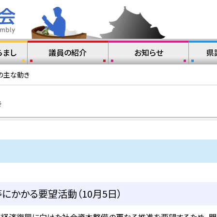
らまし
議員の紹介
お知らせ
県
の主な動き
き
にかかる要望活動（10月5日）