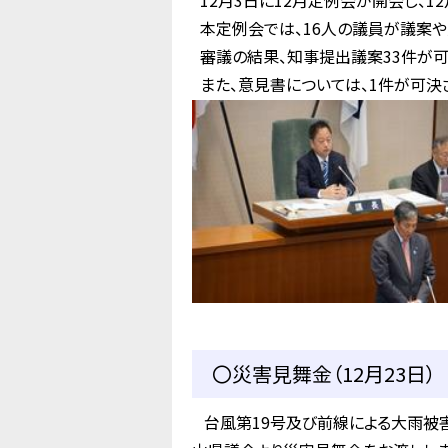
12月3日に12月定例会が開会し、1
本定例会では、16人の議員が議案や
審議の結果、知事提出議案33件が可
また、意見書については、1件が可決
〇災害見舞金（12月23日）
台風第19号及び前線による大雨被害