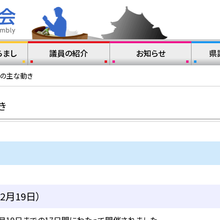
らまし
議員の紹介
お知らせ
県
月の主な動き
き
2月19日）