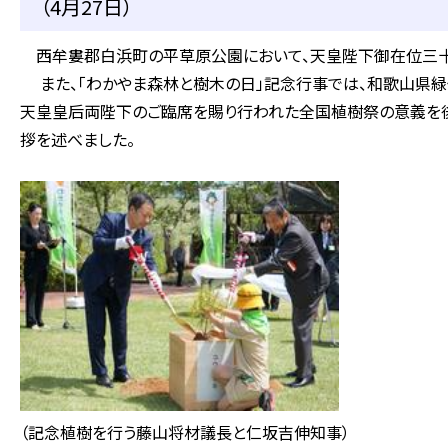
（4月27日）
西牟婁郡白浜町の平草原公園において、天皇陛下御在位三十
また、「わかやま森林と樹木の日」記念行事では、和歌山県緑
天皇皇后両陛下のご臨席を賜り行われた全国植樹祭の意義を
拶を述べました。
（記念植樹を行う藤山将材議長と仁坂吉伸知事）