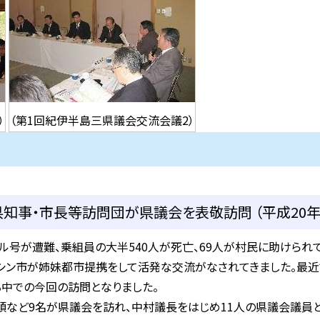
）
（第1回紀伊半島三県議会交流会議2）
知事・市長等訪問団が県議会を表敬訪問 （平成20年
号が遭難、乗組員の大半540人が死亡、69人が村民に助けられて
ルシン市が姉妹都市提携をして活発な交流がなされてきました。最
中での今回の訪問となりました。
頭など9名が県議会を訪れ、中村議長をはじめ11人の県議会議員と