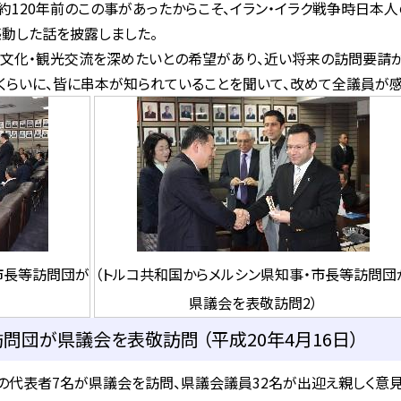
約120年前のこの事があったからこそ、イラン・イラク戦争時日本
動した話を披露しました。
文化・観光交流を深めたいとの希望があり、近い将来の訪問要請が
るくらいに、皆に串本が知られていることを聞いて、改めて全議員が
市長等訪問団が
（トルコ共和国からメルシン県知事・市長等訪問団
県議会を表敬訪問2）
団が県議会を表敬訪問 （平成20年4月16日）
代表者7名が県議会を訪問、県議会議員32名が出迎え親しく意見