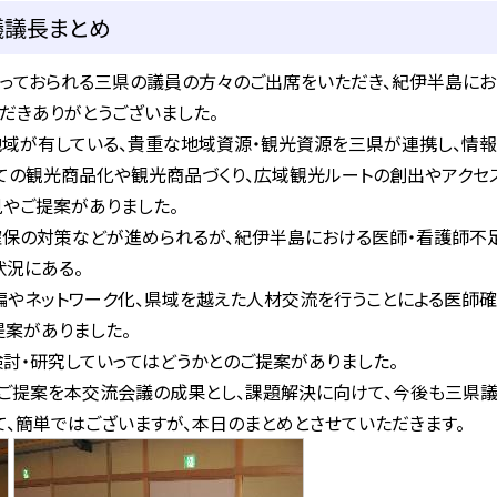
議議長まとめ
っておられる三県の議員の方々のご出席をいただき、紀伊半島にお
だきありがとうございました。
地域が有している、貴重な地域資源・観光資源を三県が連携し、情報
ての観光商品化や観光商品づくり、広域観光ルートの創出やアクセ
やご提案がありました。
確保の対策などが進められるが、紀伊半島における医師・看護師不
況にある。
編やネットワーク化、県域を越えた人材交流を行うことによる医師
案がありました。
討・研究していってはどうかとのご提案がありました。
ご提案を本交流会議の成果とし、課題解決に向けて、今後も三県議
て、簡単ではございますが、本日のまとめとさせていただきます。