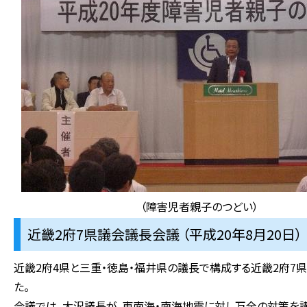
（障害児者親子のつどい）
近畿2府7県議会議長会議 （平成20年8月20日）
近畿2府4県と三重・徳島・福井県の議長で構成する近畿2府
た。
会議では、大沢議長が、東南海・南海地震に対し万全の対策を