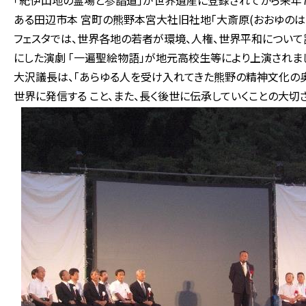
「紀伊山地の霊場と参詣道」が世界遺産に登録されてから来年7
ある田辺市本 宮町の熊野本宮大社旧社地「大斎原(おおゆのはら
フェスタでは、世界各地の若者が環境、人権、世界平和について
にした演劇 「一遍聖絵物語」が地元高校生等により上演されま
大沢議長は、「あらゆる人を受け入れてきた熊野の精神文化の
世界に発信する こと、また、長く後世に伝承していくことの大