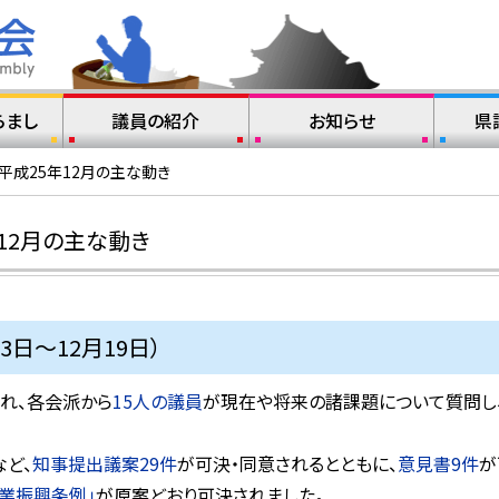
らまし
議員の紹介
お知らせ
県
平成25年12月の主な動き
12月の主な動き
3日～12月19日）
され、各会派から
15人の議員
が現在や将来の諸課題について質問し
ど、
知事提出議案29件
が可決・同意されるとともに、
意見書9件
が
業振興条例」
が原案どおり可決されました。