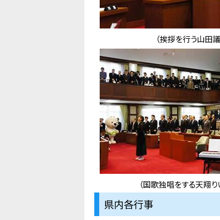
（挨拶を行う山田議
（国歌独唱をする天翔り
県内各行事