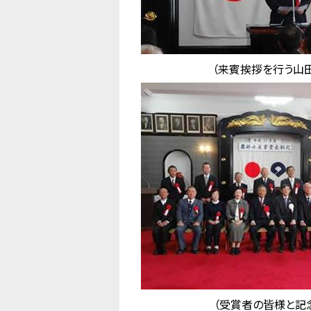
（来賓挨拶を行う山
（受賞者の皆様と記