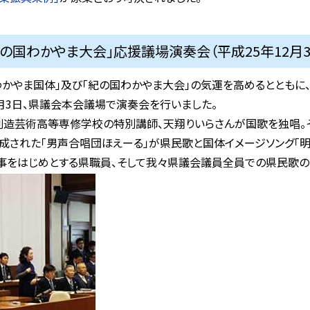
紀の国わかやま大会」応援議場演奏会（平成25年12月3
わかやま国体」及び「紀の国わかやま大会」の気運を高めるとともに
2月3日、県議会本会議場で演奏会を行いました。
創造芸術高等専修学校の特別講師、天翔りいらさんが国歌を独唱。
構成された「男声合唱団ほえーる」が県民歌と国体イメージソング「明
事をはじめとする県職員、そして我々県議会議員全員での県民歌の