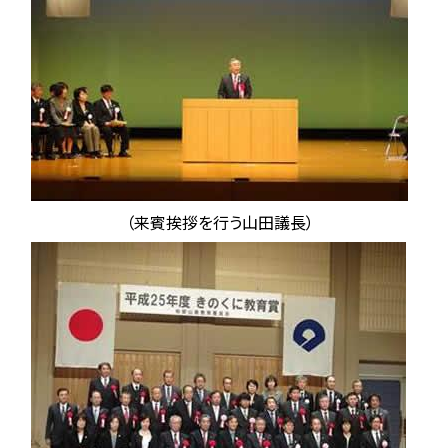
（来賓挨拶を行う山田議長）