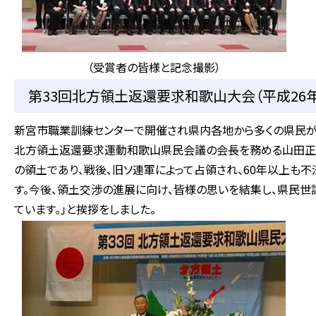
（受賞者の皆様と記念撮影）
第33回北方領土返還要求和歌山大会（平成26年
新宮市職業訓練センターで開催され県内各地から多くの県民が
北方領土返還要求運動和歌山県民会議の会長を務める山田正彦
の領土であり、戦後、旧ソ連軍によって占領され、60年以上も
す。今後、領土交渉の進展に向け、皆様の思いを結集し、県民世
ています。」と挨拶をしました。