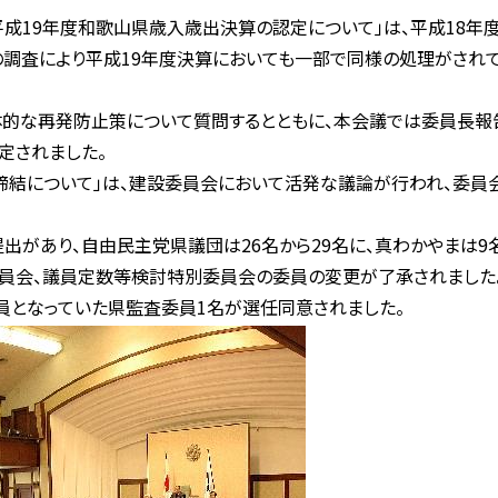
「平成19年度和歌山県歳入歳出決算の認定について」は、平成18
調査により平成19年度決算においても一部で同様の処理がされ
体的な再発防止策について質問するとともに、本会議では委員長報
定されました。
の締結について」は、建設委員会において活発な議論が行われ、委員
出があり、自由民主党県議団は26名から29名に、真わかやまは9名
委員会、議員定数等検討特別委員会の委員の変更が了承されました
欠員となっていた県監査委員1名が選任同意されました。