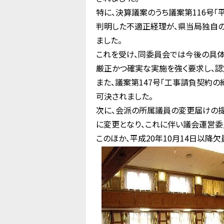
特に、決算議案のうち議案第116号
判明した不適正経理が、県当局独自の
ました。
これを受け、同委員会では今後の具
厳正かつ確実な実施を強く要求し、認
また、議案第147号「工事請負契約
可決されました。
次に、会派の所属議員の変更届けの提
に変更となり、これに伴い議会運営
このほか、平成20年10月14日以降