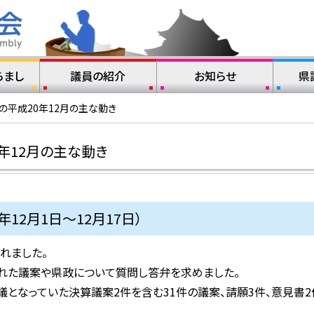
らまし
議員の紹介
お知らせ
県
の平成20年12月の主な動き
年12月の主な動き
12月1日～12月17日）
れました。
された議案や県政について質問し答弁を求めました。
となっていた決算議案2件を含む31件の議案、請願3件、意見書2