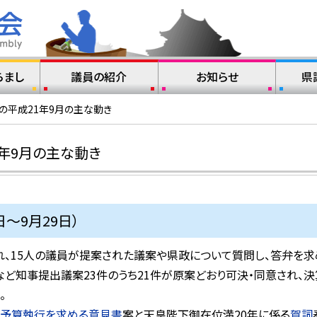
らまし
議員の紹介
お知らせ
県
の平成21年9月の主な動き
年9月の主な動き
日～9月29日）
れ、15人の議員が提案された議案や県政について質問し、答弁を求
ど知事提出議案23件のうち21件が原案どおり可決・同意され、
。
の予算執行を求める意見書
案と天皇陛下御在位満20年に係る
賀詞