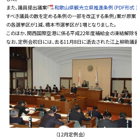
また、議員提出議案「
和歌山県観光立県推進条例（PDF形式 1
すべき議員の数を定める条例の一部を改正する条例」案が原案ど
の各選挙区が1減、橋本市選挙区が1増となりました。
このほか、関西国際空港に係る平成22年度補給金の凍結解除
なお、定例会初日には、去る11月8日に逝去された江上柳助議
（12月定例会）