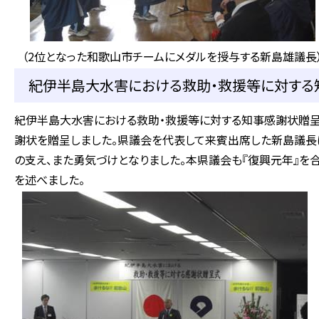
（2位となった和歌山市チームにメダルを授与する新島雄議長
紀伊半島大水害における救助・救援等に対する知
紀伊半島大水害における救助・救援等に対する知事感謝状贈呈
謝状を贈呈しました。県議会を代表して来賓出席した新島議長
の支え、また勇気づけとなりました。本県議会も『復興元年』を
を述べました。