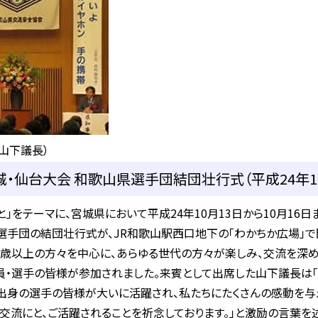
山下議長）
城・仙台大会 和歌山県選手団結団壮行式（平成24年10
と」をテーマに、宮城県において平成24年10月13日から10月16
選手団の結団壮行式が、JR和歌山駅西口地下の「わかちか広場」で
60歳以上の方々を中心に、あらゆる世代の方々が楽しみ、交流を深
役員・選手の皆様が参加されました。来賓として出席した山下議長は「
県出身の選手の皆様が大いに活躍され、私たちにたくさんの感動を与
交流にと、ご活躍されることを祈念しております。」と激励の言葉を