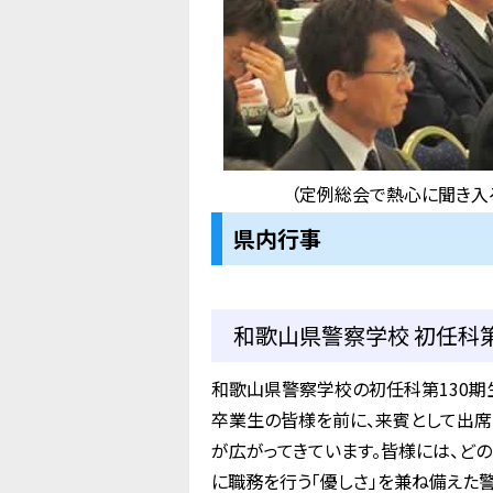
（定例総会で熱心に聞き入
県内行事
和歌山県警察学校 初任科第1
和歌山県警察学校の初任科第130期
卒業生の皆様を前に、来賓として出席
が広がってきています。皆様には、ど
に職務を行う「優しさ」を兼ね備えた