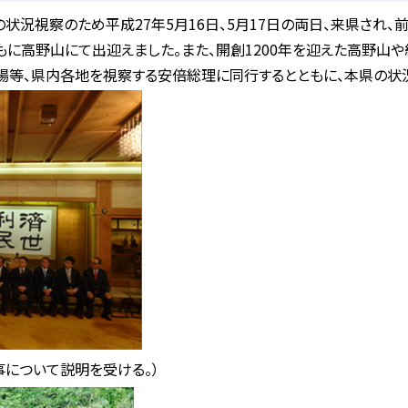
状況視察のため平成27年5月16日、5月17日の両日、来県され
に高野山にて出迎えました。また、開創1200年を迎えた高野山
場等、県内各地を視察する安倍総理に同行するとともに、本県の状
事について説明を受ける。）