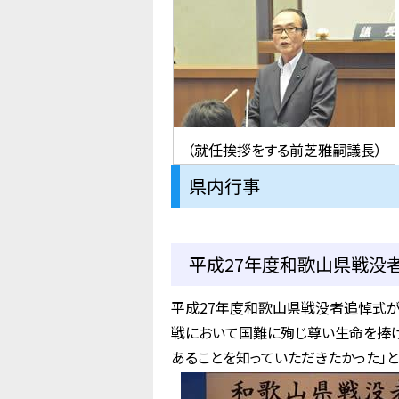
（就任挨拶をする前芝雅嗣議長）
県内行事
平成27年度和歌山県戦没者
平成27年度和歌山県戦没者追悼式が
戦において国難に殉じ尊い生命を捧
あることを知っていただきたかった」と