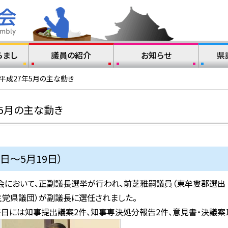
らまし
議員の紹介
お知らせ
県
平成27年5月の主な動き
5月の主な動き
日～5月19日）
時会において、正副議長選挙が行われ、前芝雅嗣議員（東牟婁郡選出
主党県議団）が副議長に選任されました。
最終日には知事提出議案2件、知事専決処分報告2件、意見書・決議案