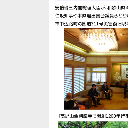
安倍晋三内閣総理大臣が、和歌山県の
仁坂知事や本県選出国会議員らととも
市中辺路町の国道311号災害復旧現
（高野山金剛峯寺で開創1200年行