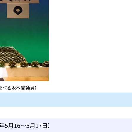
述べる坂本登議員）
5月16～5月17日）