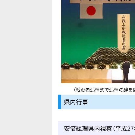
（戦没者追悼式で追悼の辞を
県内行事
安倍総理県内視察（平成27年