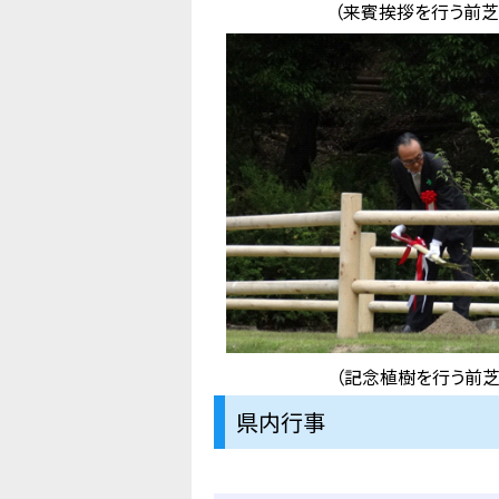
（来賓挨拶を行う前芝
（記念植樹を行う前芝
県内行事