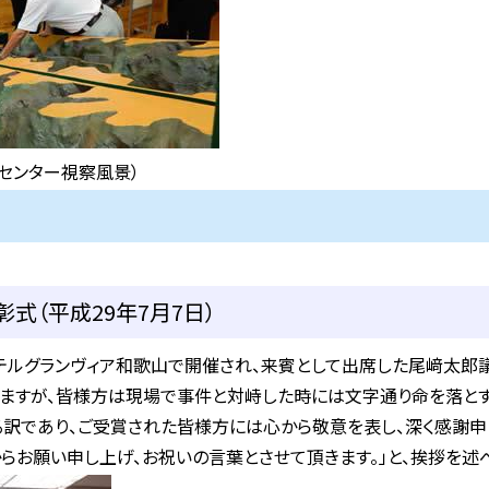
センター視察風景）
式（平成29年7月7日）
ルグランヴィア和歌山で開催され、来賓として出席した尾﨑太郎議
しますが、皆様方は現場で事件と対峙した時には文字通り命を落と
訳であり、ご受賞された皆様方には心から敬意を表し、深く感謝申
らお願い申し上げ、お祝いの言葉とさせて頂きます。」と、挨拶を述