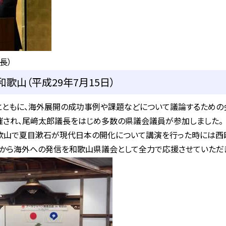
長）
歌山（平成29年7月15日）
とともに、海外展開の成功事例や課題などについて議論するための
催され、尾﨑太郎議長をはじめ多数の県議会議員が参加しました。
和歌山で夏目漱石が現代日本の開化について講演を行った時には西
県から海外への発信を和歌山県議会として全力で応援させていただき