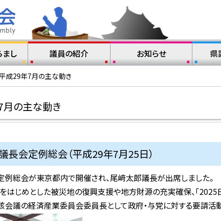
らまし
議員の紹介
お知らせ
県
平成29年7月の主な動き
7月の主な動き
議長会定例総会（平成29年7月25日）
定例総会が東京都内で開催され、尾﨑太郎議長が出席しました。
をはじめとした被災地の復興支援や地方財源の充実確保、「2025
当該会議の経済産業委員会委員長として政府・与党に対する要請活