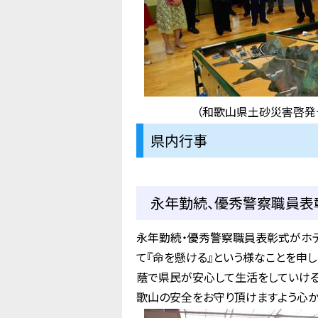
（和歌山県土砂災害啓発
県内行事
永年勤続、優秀警察職員表彰
永年勤続・優秀警察職員表彰式がホテ
て『命を懸ける』という様なことを申
蔭で県民が安心して生活をしていける
歌山の安全をお守り頂けますよう心か