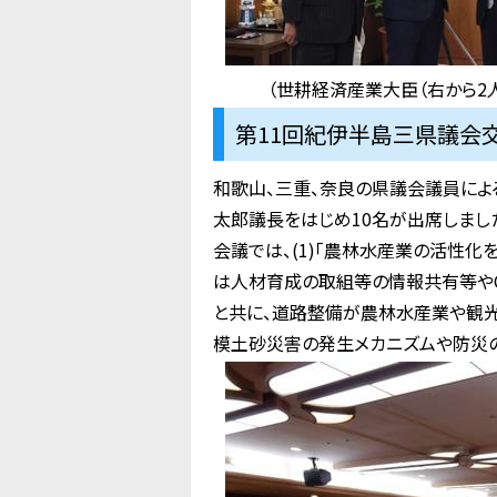
（世耕経済産業大臣（右から2
第11回紀伊半島三県議会交
和歌山、三重、奈良の県議会議員によ
太郎議長をはじめ10名が出席しまし
会議では、(1)「農林水産業の活性化
は人材育成の取組等の情報共有等やC
と共に、道路整備が農林水産業や観光
模土砂災害の発生メカニズムや防災