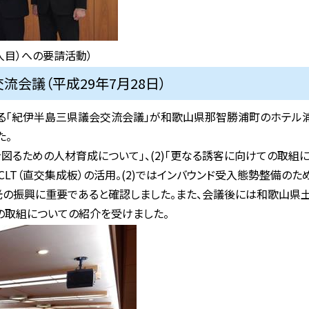
人目）への要請活動）
流会議（平成29年7月28日）
る「紀伊半島三県議会交流会議」が和歌山県那智勝浦町のホテル
た。
を図るための人材育成について」、(2)「更なる誘客に向けての取組に
LT（直交集成板）の活用。(2)ではインバウンド受入態勢整備の
の振興に重要であると確認しました。また、会議後には和歌山県
の取組についての紹介を受けました。