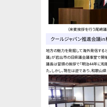
（来賓挨拶を行う尾﨑議
クールジャパン推進会議in和
地方の魅力を発掘して海外発信する
議」が岩出市の旧県議会議事堂で開
議長は冒頭の挨拶で「明治44年に
た。しかし、現在は逆であり、和歌山