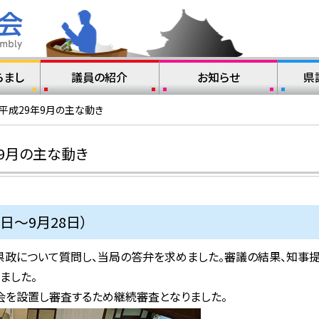
らまし
議員の紹介
お知らせ
県
平成29年9月の主な動き
9月の主な動き
日～9月28日）
県政について質問し、当局の答弁を求めました。審議の結果、知事提
ました。
会を設置し審査するため継続審査となりました。