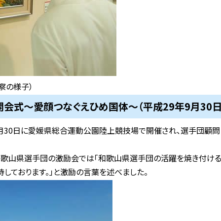
察の様子）
会式～愛顔つなぐえひめ国体～（平成29年9月30日
9月30日に愛媛県総合運動公園陸上競技場で開催され、選手団顧
和歌山県選手団の激励会では「和歌山県選手団の活躍を焼き付け
待しております。」と激励の言葉を述べました。