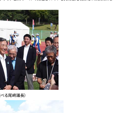
述べる尾﨑議長）