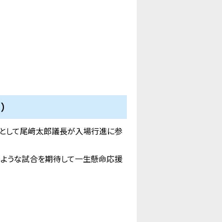
）
問として尾﨑太郎議長が入場行進に参
るような試合を期待して一生懸命応援