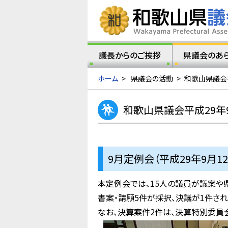
議長からのご挨拶
県議会のあ
ホーム
>
県議会の活動
>
和歌山県議会
和歌山県議会平成29年
9月定例会（平成29年9月12
本定例会では、15人の議員が議案や
書案・請願5件が採択、決議が1件され
なお、決算案件2件は、決算特別委員