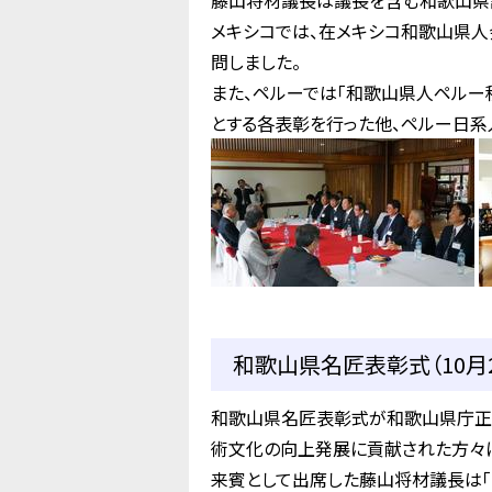
藤山将材議長は議長を含む和歌山県
メキシコでは、在メキシコ和歌山県
問しました。
また、ペルーでは「和歌山県人ペルー
とする各表彰を行った他、ペルー日
和歌山県名匠表彰式（10月2
和歌山県名匠表彰式が和歌山県庁正
術文化の向上発展に貢献された方々
来賓として出席した藤山将材議長は「