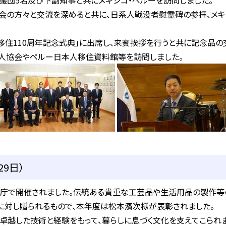
議団5名及び下副知事と共にメキシコ・ペルーを訪問しました。
人会の方々と交流を深めると共に、日系人戦没者慰霊碑の参拝、メ
移住110周年記念式典」に出席し、来賓挨拶を行うと共に記念品
系人協会やペルー日本人移住資料館等を訪問しました。
9日）
庁で開催されました。伝統ある貴重な工芸品や生活用品の製作等
に対し贈られるもので、本年度は松本濱次様が表彰されました。
卓越した技術と経験をもって、暮らしに息づく文化を支えてこられ