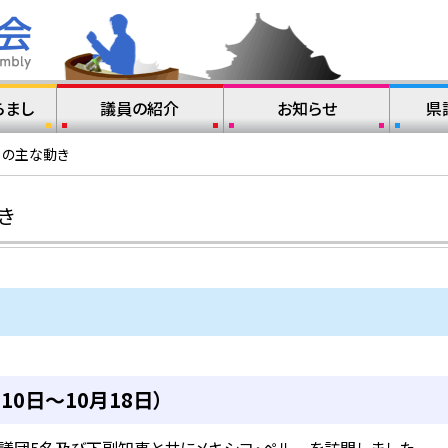
らまし
議員の紹介
お知らせ
県
月の主な動き
き
10日～10月18日）