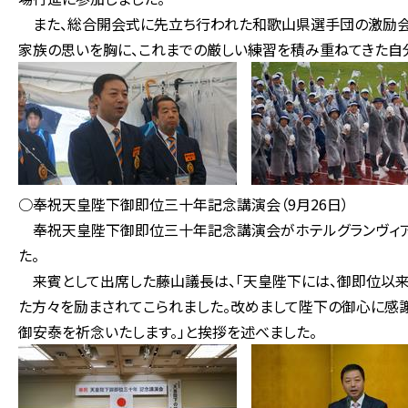
また、総合開会式に先立ち行われた和歌山県選手団の激励会で
家族の思いを胸に、これまでの厳しい練習を積み重ねてきた自分
○奉祝天皇陛下御即位三十年記念講演会（9月26日）
奉祝天皇陛下御即位三十年記念講演会がホテルグランヴィア
た。
来賓として出席した藤山議長は、「天皇陛下には、御即位以来
た方々を励まされてこられました。改めまして陛下の御心に感
御安泰を祈念いたします。」と挨拶を述べました。