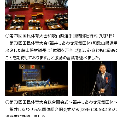
○第73回国民体育大会和歌山県選手団結団壮行式（9月3日）
第73回国民体育大会（福井しあわせ元気国体）和歌山県選
出席した藤山将材議長は「体調を万全に整え、心身ともに最高
ことを期待しております。」と激励の言葉を述べました。
○第73回国民体育大会総合開会式～福井しあわせ元気国体～（
福井しあわせ元気国体総合開会式が9月29日に9．98スタ
場行進に参加しました。