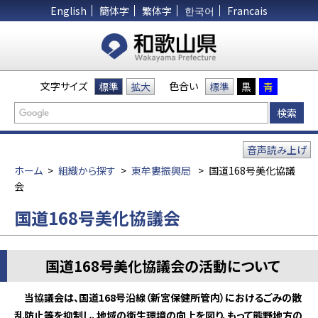
English
簡体字
繁体字
한국어
Francais
文字サイズ
色合い
標準
拡大
標準
黒
青
音声読み上げ
ホーム
>
組織から探す
>
東牟婁振興局
>
国道168号美化協議
会
国道168号美化協議会
国道168号美化協議会の活動について
当協議会は、国道168号沿線（新宮保健所管内）におけるごみの散
乱防止等を抑制し、地域の衛生環境の向上を図り、もって熊野地方の