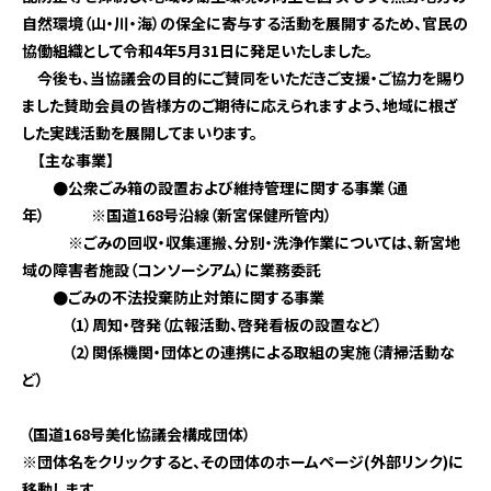
自然環境（山・川・海）の保全に寄与する活動を展開するため、官民の
協働組織として令和4年5月31日に発足いたしました。
今後も、当協議会の目的にご賛同をいただきご支援・ご協力を賜り
ました賛助会員の皆様方のご期待に応えられますよう、地域に根ざ
した実践活動を展開してまいります。
【主な事業】
●公衆ごみ箱の設置および維持管理に関する事業（通
年） ※国道168号沿線（新宮保健所管内）
※ごみの回収・収集運搬、分別・洗浄作業については、新宮地
域の障害者施設（コンソーシアム）に業務委託
●ごみの不法投棄防止対策に関する事業
（1）周知・啓発（広報活動、啓発看板の設置など）
（2）関係機関・団体との連携による取組の実施（清掃活動な
ど）
（国道168号美化協議会構成団体）
※団体名をクリックすると、その団体のホームページ(外部リンク)に
移動します。