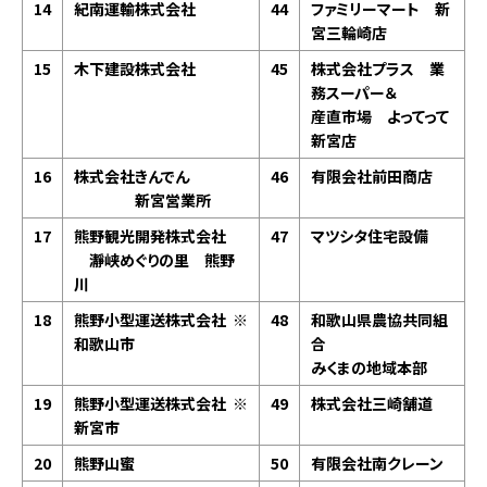
14
紀南運輸株式会社
44
ファミリーマート 新
宮三輪崎店
15
木下建設株式会社
45
株式会社プラス 業
務スーパー＆
産直市場 よってって
新宮店
16
株式会社きんでん
46
有限会社前田商店
新宮営業所
17
熊野観光開発株式会社
47
マツシタ住宅設備
瀞峡めぐりの里 熊野
川
18
熊野小型運送株式会社 ※
48
和歌山県農協共同組
和歌山市
合
みくまの地域本部
19
熊野小型運送株式会社 ※
49
株式会社三崎舗道
新宮市
20
熊野山蜜
50
有限会社南クレーン