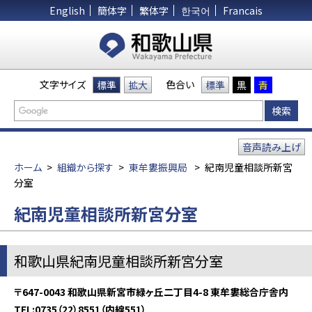
English
簡体字
繁体字
한국어
Francais
文字サイズ
色合い
標準
拡大
標準
黒
青
音声読み上げ
ホーム
>
組織から探す
>
東牟婁振興局
>
紀南児童相談所新宮
分室
紀南児童相談所新宮分室
和歌山県紀南児童相談所新宮分室
〒647-0043 和歌山県新宮市緑ヶ丘二丁目4-8
東牟婁総合庁舎内
TEL:0735（22）8551（内線551）