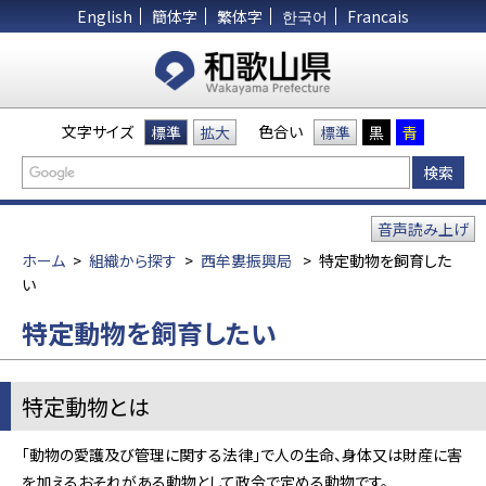
English
簡体字
繁体字
한국어
Francais
文字サイズ
色合い
標準
拡大
標準
黒
青
音声読み上げ
ホーム
>
組織から探す
>
西牟婁振興局
>
特定動物を飼育した
い
特定動物を飼育したい
特定動物とは
「動物の愛護及び管理に関する法律」で人の生命、身体又は財産に害
を加えるおそれがある動物として政令で定める動物です。