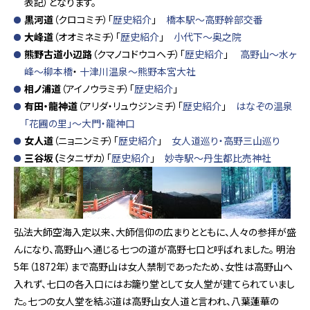
表記）となります。
黒河道
（クロコミチ）「
歴史紹介
」
橋本駅～高野幹部交番
大峰道
（オオミネミチ）「
歴史紹介
」
小代下～奥之院
熊野古道小辺路
（クマノコドウコヘチ）「
歴史紹介
」
高野山～水ヶ
峰～柳本橋
・
十津川温泉～熊野本宮大社
相ノ浦道
（アイノウラミチ）「
歴史紹介
」
有田・龍神道
（アリダ・リュウジンミチ）「
歴史紹介
」
はなぞの温泉
「花圃の里」～大門・龍神口
女人道
（ニョニンミチ）「
歴史紹介
」
女人道巡り・高野三山巡り
三谷坂（
ミタニザカ）「
歴史紹介
」
妙寺駅～丹生都比売神社
弘法大師空海入定以来、大師信仰の広まりとともに、人々の参拝が盛
んになり、高野山へ通じる七つの道が高野七口と呼ばれました。 明治
5年（1872年）まで高野山は女人禁制であったため、女性は高野山へ
入れず、七口の各入口にはお籠り堂として女人堂が建てられていまし
た。七つの女人堂を結ぶ道は高野山女人道と言われ、八葉蓮華の