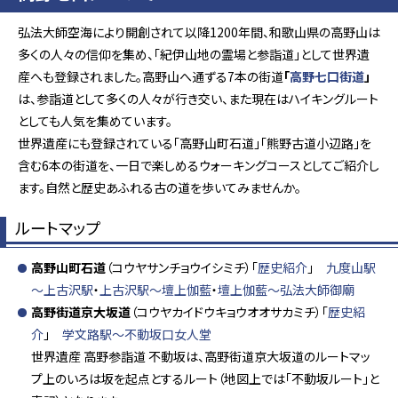
弘法大師空海により開創されて以降1200年間、和歌山県の高野山は
多くの人々の信仰を集め、「紀伊山地の霊場と参詣道」として世界遺
産へも登録されました。高野山へ通ずる7本の街道
「
高野七口街道
」
は、参詣道として多くの人々が行き交い、また現在はハイキングルート
としても人気を集めています。
世界遺産にも登録されている「高野山町石道」「熊野古道小辺路」を
含む6本の街道を、一日で楽しめるウォーキングコースとしてご紹介し
ます。自然と歴史あふれる古の道を歩いてみませんか。
ルートマップ
高野山町石道
（コウヤサンチョウイシミチ）「
歴史紹介
」
九度山駅
～上古沢駅
・
上古沢駅～壇上伽藍
・
壇上伽藍～弘法大師御廟
高野街道京大坂道
（コウヤカイドウキョウオオサカミチ）「
歴史紹
介
」
学文路駅～不動坂口女人堂
世界遺産 高野参詣道 不動坂は、高野街道京大坂道のルートマッ
プ上のいろは坂を起点とするルート（地図上では「不動坂ルート」と