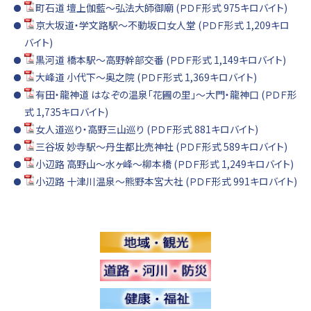
町石道 壇上伽藍～弘法大師御廟 (ＰＤＦ形式 975キロバイト)
京大坂道・学文路駅～不動坂口女人堂 (ＰＤＦ形式 1,209キロ
バイト)
黒河道 橋本駅～高野幹部交番 (ＰＤＦ形式 1,149キロバイト)
大峰道 小代下～奥之院 (ＰＤＦ形式 1,369キロバイト)
有田・龍神道 はなぞの温泉「花圃の里」～大門・龍神口 (ＰＤＦ形
式 1,735キロバイト)
女人道巡り・高野三山巡り (ＰＤＦ形式 881キロバイト)
三谷坂 妙寺駅～丹生都比売神社 (ＰＤＦ形式 589キロバイト)
小辺路 高野山～水ヶ峰～柳本橋 (ＰＤＦ形式 1,249キロバイト)
小辺路 十津川温泉～熊野本宮大社 (ＰＤＦ形式 991キロバイト)