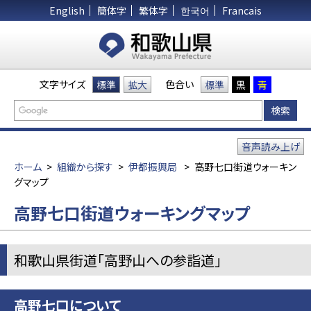
English
簡体字
繁体字
한국어
Francais
文字サイズ
色合い
標準
拡大
標準
黒
青
音声読み上げ
ホーム
>
組織から探す
>
伊都振興局
>
高野七口街道ウォーキン
グマップ
高野七口街道ウォーキングマップ
和歌山県街道「高野山への参詣道」
高野七口について