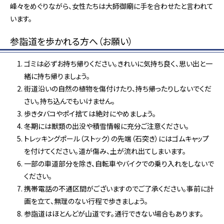
峰々をめぐりながら、女性たちは大師御廟に手を合わせたと言われて
います。
参詣道を歩かれる方へ（お願い）
ゴミは必ずお持ち帰りください。きれいに気持ち良く、思い出と一
緒に持ち帰りましょう。
街道沿いの自然の植物を傷付けたり、持ち帰ったりしないでくだ
さい。持ち込んでもいけません。
歩きタバコやポイ捨ては絶対にやめましょう。
冬期には獣類の出没や積雪情報に充分ご注意ください。
トレッキングポール（ストック）の先端（石突き）にはゴムキャップ
を付けてください。道が傷み、土が流れ出てしまいます。
一部の車道部分を除き、自転車やバイクでの乗り入れをしないで
ください。
携帯電話の不通区間がございますのでご了承ください。事前に計
画を立て、無理のない行程で歩きましょう。
参詣道はほとんどが山道です。通行できない場合もあります。