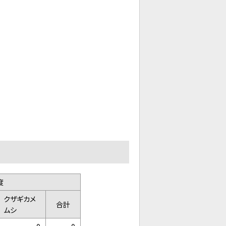
度
クザギカメ
合計
ムシ