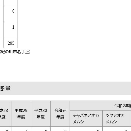
0
0
0
1
3
295
（紀の川市名手上）
冬量
令和2年
成28
平成29
平成30
令和元
チャバネアオカ
ツヤアオカ
年度
年度
年度
年度
メムシ
メムシ