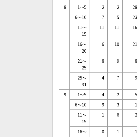
8
1～5
2
2
2
6～10
7
5
2
11～
11
11
1
15
16～
6
10
2
20
21～
8
9
25
25～
4
7
31
9
1～5
4
2
6～10
9
3
11～
1
6
15
16～
0
1