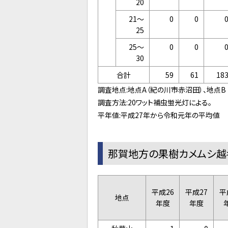
20
21～
0
0
25
25～
0
0
30
合計
59
61
18
調査地点:地点A（紀の川市赤沼田）、地点B
調査方法:20ワット補虫蛍光灯による。
平年値:平成27年から令和元年の平均値
那賀地方の果樹カメムシ越
平成26
平成27
平
地点
年度
年度