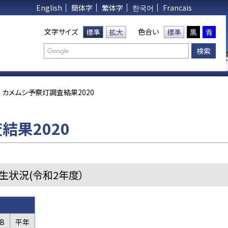
English
簡体字
繁体字
한국어
Francais
文字サイズ
色合い
標準
拡大
標準
黒
青
カメムシ予察灯調査結果2020
結果2020
生状況(令和2年度）
B
平年