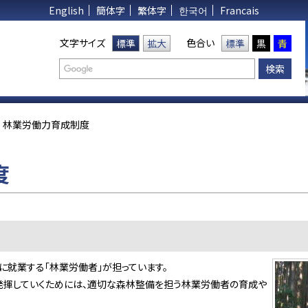
English
簡体字
繁体字
한국어
Francais
文字サイズ
色合い
標準
拡大
標準
黒
青
林業労働力育成制度
度
に就業する「林業労働者」が担っています。
揮していくためには、適切な森林整備を担う林業労働者の育成や