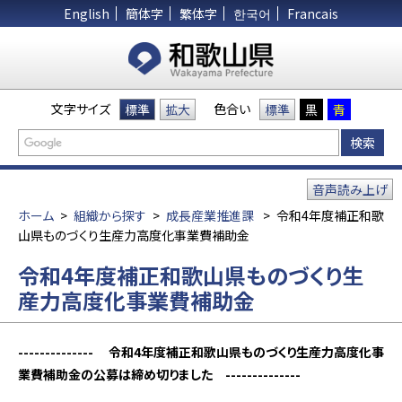
English
簡体字
繁体字
한국어
Francais
文字サイズ
色合い
標準
拡大
標準
黒
青
音声読み上げ
ホーム
>
組織から探す
>
成長産業推進課
>
令和4年度補正和歌
山県ものづくり生産力高度化事業費補助金
令和4年度補正和歌山県ものづくり生
産力高度化事業費補助金
-------------- 令和4年度補正和歌山県ものづくり生産力高度化事
業費補助金の公募は締め切りました --------------