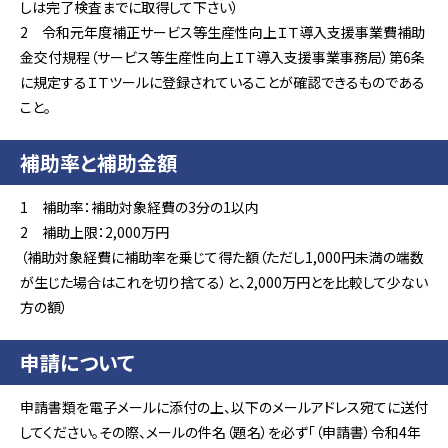
しは完了検査までに取得して下さい）
2 令和元年度補正サービス等生産性向上ＩＴ導入支援事業費補助
金交付規程（サービス等生産性向上ＩＴ導入支援事業事務局）第6条
に規定するＩＴツールに登録されていることが確認できるものである
こと。
補助
率
と補助金額
1 補助率：補助対象経費の3分の1以内
2 補助上限：2,000万円
（補助対象経費に補助率を乗じて得た額（ただし1,000円未満の端数
が生じた場合はこれを切り捨てる）と、2,000万円とを比較して少ない
方の額）
申請について
申請書類を電子メールに添付の上、以下のメールアドレス宛てに送付
してください。その際、メールの件名（題名）を必ず「（申請書）令和4年