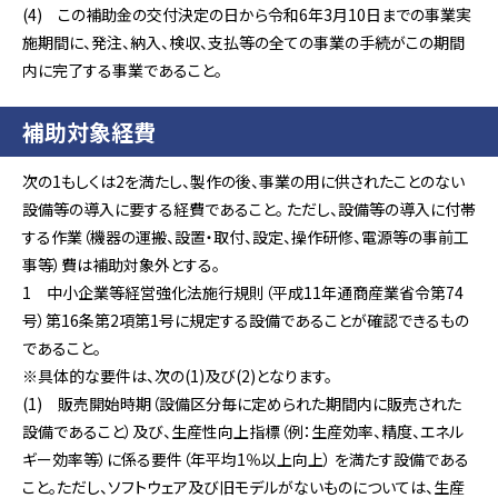
(4) この補助金の交付決定の日から令和6年3月10日までの事業実
施期間に、発注、納入、検収、支払等の全ての事業の手続がこの期間
内に完了する事業であること。
補助対象経費
次の1もしくは2を満たし、製作の後、事業の用に供されたことのない
設備等の導入に要する経費であること。 ただし、設備等の導入に付帯
する作業（機器の運搬、設置・取付、設定、操作研修、電源等の事前工
事等）費は補助対象外とする。
1 中小企業等経営強化法施行規則（平成11年通商産業省令第74
号）第16条第2項第1号に規定する設備であることが確認できるもの
であること。
※具体的な要件は、次の(1)及び(2)となります。
(1) 販売開始時期（設備区分毎に定められた期間内に販売された
設備であること）及び、生産性向上指標（例：生産効率、精度、エネル
ギー効率等）に係る要件（年平均1％以上向上） を満たす設備である
こと。ただし、ソフトウェア及び旧モデルがないものについては、生産