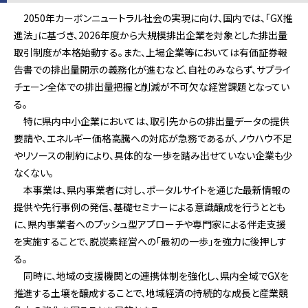
2050年カーボンニュートラル社会の実現に向け、国内では、「GX推
進法」に基づき、2026年度から大規模排出企業を対象とした排出量
取引制度が本格始動する。また、上場企業等においては有価証券報
告書での排出量開示の義務化が進むなど、自社のみならず、サプライ
チェーン全体での排出量把握と削減が不可欠な経営課題となってい
る。
特に県内中小企業においては、取引先からの排出量データの提供
要請や、エネルギー価格高騰への対応が急務であるが、ノウハウ不足
やリソースの制約により、具体的な一歩を踏み出せていない企業も少
なくない。
本事業は、県内事業者に対し、ポータルサイトを通じた最新情報の
提供や先行事例の発信、基礎セミナーによる意識醸成を行うととも
に、県内事業者へのプッシュ型アプローチや専門家による伴走支援
を実施することで、脱炭素経営への「最初の一歩」を強力に後押しす
る。
同時に、地域の支援機関との連携体制を強化し、県内全域でGXを
推進する土壌を醸成することで、地域経済の持続的な成長と産業競