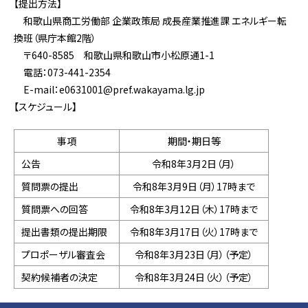
【提出方法】
和歌山県商工労働部 企業政策局 成長産業推進課 エネルギー転
換班（県庁本館2階）
〒640-8585 和歌山県和歌山市小松原通1-1
電話：073-441-2354
E-mail：e0631001@pref.wakayama.lg.jp
【スケジュール】
事項
期間・期日等
公告
令和8年3月2日（月）
質問票の提出
令和8年3月9日（月）17時まで
質問票への回答
令和8年3月12日（木）17時まで
提出書類の提出期限
令和8年3月17日（火）17時まで
プロポーザル審査会
令和8年3月23日（月）（予定）
契約候補者の決定
令和8年3月24日（火）（予定）