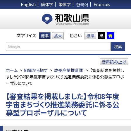
English
簡体字
繁体字
한국어
Francais
文字サイズ
色合い
標準
拡大
標準
黒
青
音声読み上げ
ホーム
>
組織から探す
>
成長産業推進課
>
【審査結果を掲載し
ました】令和8年度宇宙まちづくり推進業務委託に係る公募型プロポ
ーザルについて
【審査結果を掲載しました】令和8年度
宇宙まちづくり推進業務委託に係る公
募型プロポーザルについて