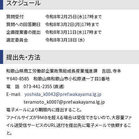
スケジュール
質問受付 令和8年2月25日(水)17時まで
質問への回答期日 令和8年3月2日(月)17時まで
企画提案書の提出 令和8年3月11日(水)17時まで
選定委員会 令和8年3月18日（水）
提出先・方法
和歌山県商工労働部企業政策局成長産業推進課 吉田、寺本
〒640-8585 和歌山県和歌山市小松原通一丁目1番地
電 話 073-441-2355（直通）
E-mail
yoshida_k0042@pref.wakayama.lg.jp
teramoto_k0007@pref.wakayama.lg.jp
電子メールにより期限内に提出すること。
ファイルサイズが9ＭＢを超える場合は受信できないので、大容量ファ
イル送受信サービスのURL送付を提出先に電子メールで依頼するこ
と。