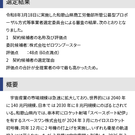
選定結果
令和8年3月18日に実施した和歌山県商工労働部所管公募型プロポ
ーザル方式等事業者選定委員会による審査の結果、次のとおりとな
りました。
1 契約候補者の名称及び評価点
委託候補者：株式会社ゼロワンブースター
評価点 ：48点（60点満点）
2 契約候補者の選定理由
評価点の合計が全提案者の中で最も高かったため。
概要
宇宙産業の市場規模は急速に拡大しており、世界的には 2040 年
に 140 兆円規模、日本で は 2030 年に 8 兆円規模にのぼるとされて
いる。和歌山県内では、串本町にロケット射場 「スペースポート紀伊」
を有するスペースワン株式会社が 2024 年 3 月にカイロスロケット
初号機、同年 12 月に 2 号機の打上げを実施し、いずれも衛星の軌道