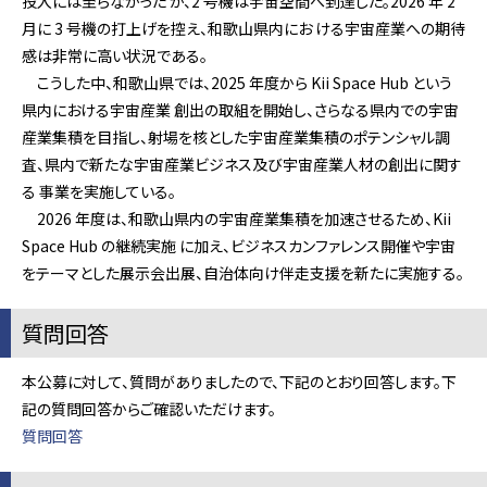
投入には至らなかった が、2 号機は宇宙空間へ到達した。2026 年 2
月に 3 号機の打上げを控え、和歌山県内にお ける宇宙産業への期待
感は非常に高い状況である。
こうした中、和歌山県では、2025 年度から Kii Space Hub という
県内における宇宙産業 創出の取組を開始し、さらなる県内での宇宙
産業集積を目指し、射場を核とした宇宙産業集積のポテンシャル調
査、県内で新たな宇宙産業ビジネス及び宇宙産業人材の創出に関す
る 事業を実施している。
2026 年度は、和歌山県内の宇宙産業集積を加速させるため、Kii
Space Hub の継続実施 に加え、ビジネスカンファレンス開催や宇宙
をテーマとした展示会出展、自治体向け伴走支援を新たに実施する。
質問回答
本公募に対して、質問がありましたので、下記のとおり回答します。下
記の質問回答からご確認いただけます。
質問回答