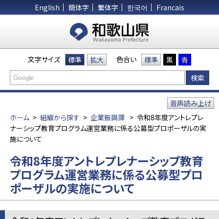
English
簡体字
繁体字
한국어
Francais
文字サイズ
色合い
標準
拡大
標準
黒
青
音声読み上げ
ホーム
>
組織から探す
>
企業振興課
>
令和8年度アントレプレ
ナーシップ教育プログラム運営業務に係る公募型プロポーザルの実
施について
令和8年度アントレプレナーシップ教育
プログラム運営業務に係る公募型プロ
ポーザルの実施について