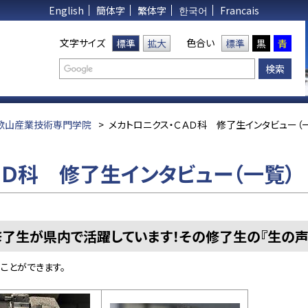
English
簡体字
繁体字
한국어
Francais
文字サイズ
色合い
標準
拡大
標準
黒
青
歌山産業技術専門学院
>
メカトロニクス・ＣＡＤ科 修了生インタビュー（
ＡＤ科 修了生インタビュー（一覧）
修了生が県内で活躍しています！その修了生の『生の声
ことができます。