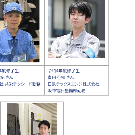
年度修了生
令和4年度修了生
記 さん
青田 征槻 さん
社 共栄テクシード勤務
日鉄テックスエンジ株式会社
阪神電計整備部勤務