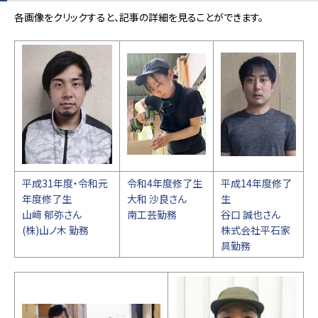
各画像をクリックすると、記事の詳細を見ることができます。
平成31年度・令和元
令和4年度修了生
平成14年度修了
年度修了生
大和 沙良さん
生
山﨑 郁弥さん
南工芸勤務
谷口 誠也さん
(株)山ノ木 勤務
株式会社平石家
具勤務