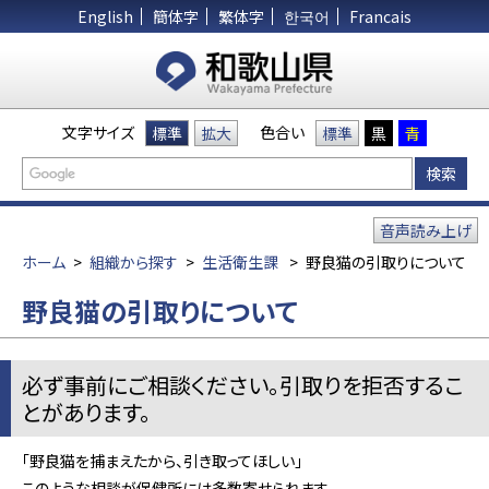
English
簡体字
繁体字
한국어
Francais
文字サイズ
色合い
標準
拡大
標準
黒
青
音声読み上げ
ホーム
>
組織から探す
>
生活衛生課
>
野良猫の引取りについて
野良猫の引取りについて
必ず事前にご相談ください。引取りを拒否するこ
とがあります。
「野良猫を捕まえたから、引き取ってほしい」
このような相談が保健所には多数寄せられます。