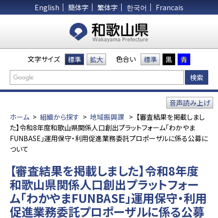
English
簡体字
繁体字
한국어
Francais
文字サイズ
色合い
標準
拡大
標準
黒
青
音声読み上げ
ホーム
>
組織から探す
>
地域振興課
>
【審査結果を掲載しまし
た】令和8年度和歌山県関係人口創出プラットフォーム「わかやま
FUNBASE」運用保守・利用促進業務委託プロポーザルに係る公募に
ついて
【審査結果を掲載しました】令和8年度
和歌山県関係人口創出プラットフォー
ム「わかやまFUNBASE」運用保守・利用
促進業務委託プロポーザルに係る公募