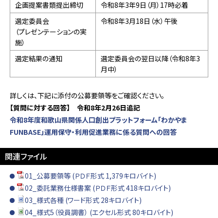
企画提案書類提出締切
令和8年3年9日（月）17時必着
選定委員会
令和8年3月18日（水）午後
（プレゼンテーションの実
施）
選定結果の通知
選定委員会の翌日以降（令和8年3
月中）
詳しくは、下記に添付の公募要領等をご確認ください。
【質問に対する回答】 令和8年2月26日追記
令和8年度和歌山県関係人口創出プラットフォーム「わかやま
FUNBASE」運用保守・利用促進業務に係る質問への回答
関連ファイル
01_公募要領等 (ＰＤＦ形式 1,379キロバイト)
02_委託業務仕様書案 (ＰＤＦ形式 418キロバイト)
03_様式各種 (ワード形式 28キロバイト)
04_様式5（役員調書） (エクセル形式 80キロバイト)