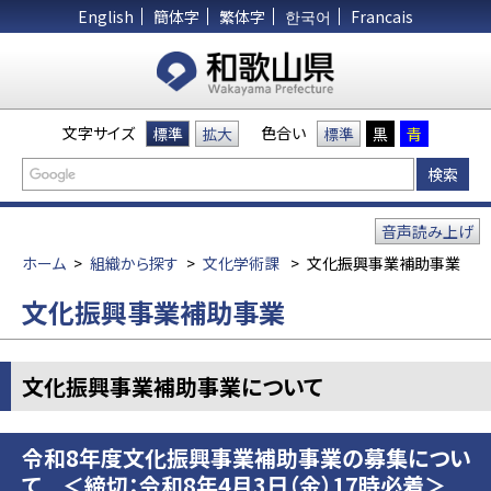
English
簡体字
繁体字
한국어
Francais
文字サイズ
色合い
標準
拡大
標準
黒
青
音声読み上げ
ホーム
>
組織から探す
>
文化学術課
>
文化振興事業補助事業
文化振興事業補助事業
文化振興事業補助事業について
令和8年度文化振興事業補助事業の募集につい
て ＜締切：令和8年4月3日（金）17時必着＞