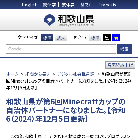
English
簡体字
繁体字
한국어
Francais
文字サイズ
色合い
標準
拡大
標準
黒
青
音声読み上げ
ホーム
>
組織から探す
>
デジタル社会推進課
>
和歌山県が第6
回Minecraftカップの自治体パートナーになりました。【令和6（2024）
年12月5日更新】
和歌山県が第6回Minecraftカップの
自治体パートナーになりました。【令和
6（2024）年12月5日更新】
この度、和歌山県は、デジタル人材育成の一環として、プログラミン