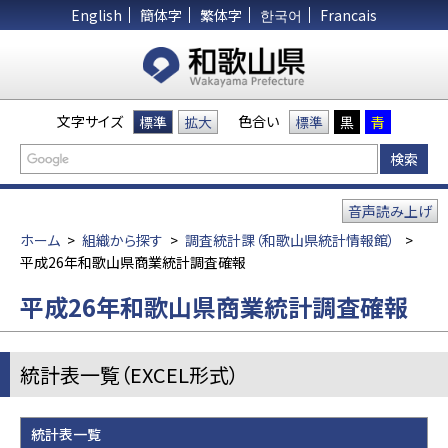
English
簡体字
繁体字
한국어
Francais
文字サイズ
色合い
標準
拡大
標準
黒
青
音声読み上げ
ホーム
>
組織から探す
>
調査統計課（和歌山県統計情報館）
>
平成26年和歌山県商業統計調査確報
平成26年和歌山県商業統計調査確報
統計表一覧（EXCEL形式）
統計表一覧