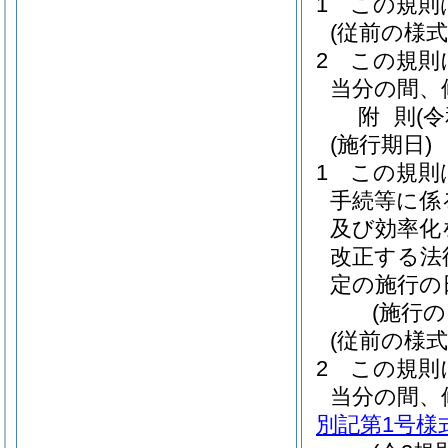
1
この規則
(従前の様
2
この規則
当分の間、
附
則
(
(施行期日)
1
この規則
手続等に係
及び効率化
改正する法
定の施行の
(施行の
(従前の様
2
この規則
当分の間、
別記第1号様