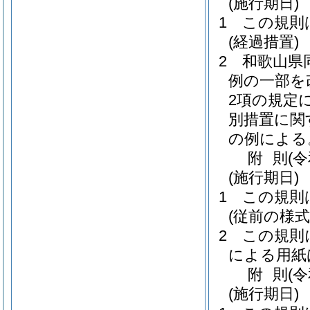
(施行期日)
1
この規則
(経過措置)
2
和歌山県
例の一部を
2項の規定
別措置に関
の例による
附
則
(
(施行期日)
1
この規則
(従前の様
2
この規則
による用紙
附
則
(
(施行期日)