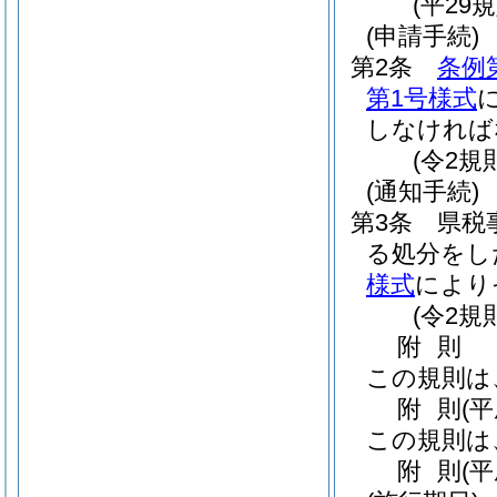
(平29
(申請手続)
第2条
条例
第1号様式
しなければ
(令2規
(通知手続)
第3条
県税
る処分をし
様式
により
(令2規
附
則
この規則は
附
則
(
この規則は
附
則
(