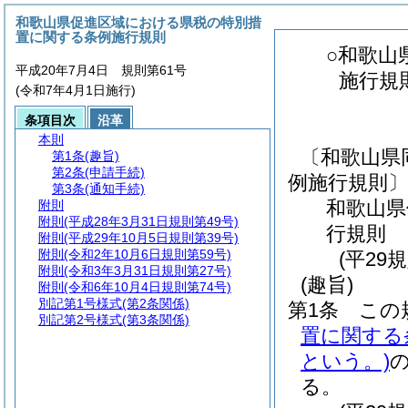
和歌山県促進区域における県税の特別措
置に関する条例施行規則
○和歌山
平成20年7月4日 規則第61号
施行規
(令和7年4月1日施行)
条項目次
沿革
本則
〔和歌山県
第1条
(趣旨)
第2条
(申請手続)
例施行規則
第3条
(通知手続)
和歌山県
附則
附則
(平成28年3月31日規則第49号)
行規則
附則
(平成29年10月5日規則第39号)
附則
(令和2年10月6日規則第59号)
(平29
附則
(令和3年3月31日規則第27号)
(趣旨)
附則
(令和6年10月4日規則第74号)
別記第1号様式
(第2条関係)
第1条
この
別記第2号様式
(第3条関係)
置に関する
という。)
る。