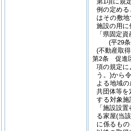
第1項に規
例の定める
はその敷地
施設の用に
「県固定資
(平29
(不動産取
第2条
促進
項の規定に
う。)
から令
よる地域の
共団体等を
する対象施
「施設設置
る家屋
(当
に係るもの