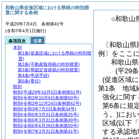
和歌山県促進区域における県税の特別措
置に関する条例
○和歌山
平成20年7月4日 条例第41号
(令和7年4月1日施行)
条項目次
沿革
〔和歌山県
本則
例〕をここ
第1条
(促進区域における県税の特別措
置)
和歌山県
第2条
(不動産取得税の特別措置)
(平29
第3条
(県固定資産税の特別措置)
第4条
(申請手続)
(促進区域
第5条
(委任)
附則
第1条
地域
附則
(平成29年10月5日条例第51号)
強化に関す
附則
(令和2年10月6日条例第50号)
附則
(令和2年12月24日条例第62号)
第6条に規
附則
(令和3年7月2日条例第34号)
う。)
におい
附則
(令和5年3月31日条例第25号)
附則
(令和6年3月31日条例第49号)
区域
(以下
附則
(令和6年6月28日条例第50号)
する承認地
附則
(令和7年3月31日条例第41号)