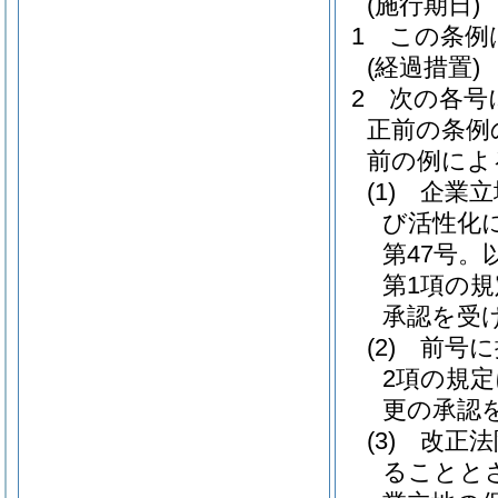
(施行期日)
1
この条例
(経過措置)
2
次の各号
正前の条例
前の例によ
(1)
企業立
び活性化
第47号
第1項の
承認を受
(2)
前号に
2項の規
更の承認
(3)
改正法
ることと