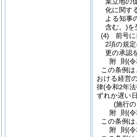
業立地の
化に関す
よる知事
含む。)
を
(4)
前号に
2項の規
更の承認
附
則
(
この条例は
おける経営
律
(令和2年法
ずれか遅い
(施行の
附
則
(
この条例は
附
則
(