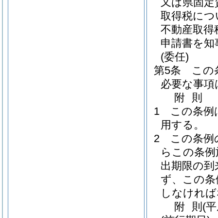
又は県固定
取得税につ
不動産取得
申請書を知
(委任)
第5条
この
必要な事項
附
則
1
この条例
用する。
2
この条例
らこの条例
出期限の到
ず、この条
しなければ
附
則
(