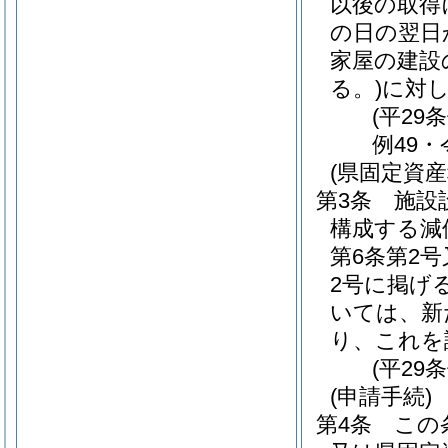
以後の取得
の日の翌日
家屋の建設
る。)
に対
(平29
例49・
(県固定資
第3条
施設
構成する減
第6条第2
2号に掲げ
いては、新
り、これを
(平29
(申請手続)
第4条
この