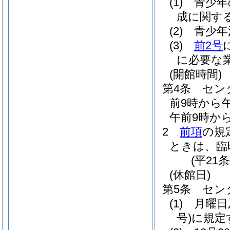
(1)
青少年
成に関す
(2)
青少年
(3)
前2号
に必要な
(開館時間)
第4条
セン
前9時から
午前9時か
2
前項
の規
ときは、臨
(平21
(休館日)
第5条
セン
(1)
月曜日
号)
に規定