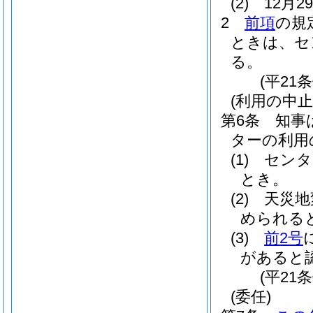
(2)
12月
2
前項
の規
ときは、セ
る。
(平21
(利用の中止
第6条
知事
ターの利用
(1)
センタ
とき。
(2)
天災地
められる
(3)
前2号
があると
(平21
(委任)