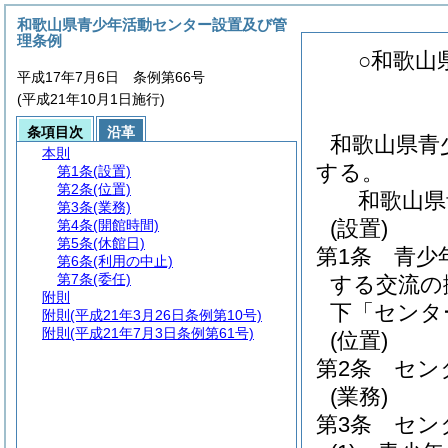
和歌山県青少年活動センター設置及び管
理条例
○和歌山
平成17年7月6日 条例第66号
(平成21年10月1日施行)
条項目次
沿革
和歌山県青
本則
する。
第1条
(設置)
第2条
(位置)
和歌山県
第3条
(業務)
(設置)
第4条
(開館時間)
第5条
(休館日)
第1条
青少
第6条
(利用の中止)
第7条
(委任)
する交流の
附則
下「センタ
附則
(平成21年3月26日条例第10号)
附則
(平成21年7月3日条例第61号)
(位置)
第2条
セン
(業務)
第3条
セン