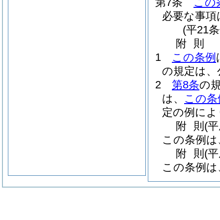
第7条
この
必要な事項
(平21
附
則
1
この条例
の規定は、
2
第8条
の
は、
この条
定の例によ
附
則
(
この条例は
附
則
(
この条例は