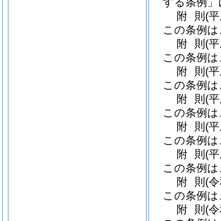
する条例」
附
則
(
この条例は
附
則
(
この条例は
附
則
(
この条例は
附
則
(
この条例は
附
則
(
この条例は
附
則
(
この条例は
附
則
(
この条例は
附
則
(